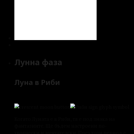
Лунна фаза
Луна в Риби
Когато Луната е в Риби, тя е под знака на
фантазиите. Ще бъдем настроени по-
творчески и мечтателски. През този период е