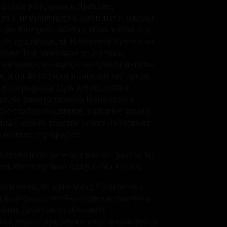
болки в стомаха в Дрезден,
та и невралгията в Лайпциг и накрая
при Ватерло - всичко това, казва д-р
 са признаци, че Наполеон просто си
пола. Той започнал да пълнее,
 му малко по малко получила женски
, а на 40 години половият му орган
 да атрофира. При аутопсията е
о, че цялото тяло на Наполеон е
ъс слой от мазнини, кожата е много
яла с много големи бенки. Половият
л изцяло атрофирал.
че Наполеон не е бил висок - ръстът му
 см. На смъртния одър е бил 155 см.
лат сочи, че като млад Наполеон е
м любовник, особено след женитбата
фин. Десетки са неговите
ия дори с чужденки като полякинята