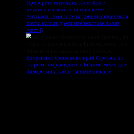
Проверете интуицията си: Коя е
истинската майка на това дете?
Анунаки – кои са тези древни същества и
какво казват древните текстове за тях
(част I)
Енергийно светилище край Стрелча, по-
старо от пирамидите в Египет, може да е
било дом на тайнствените пеласги