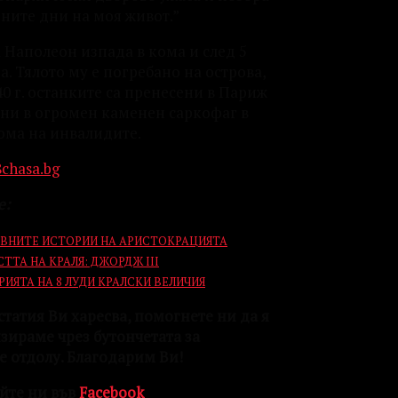
дните дни на моя живот.”
 Наполеон изпада в кома и след 5
. Тялото му е погребано на острова,
40 г. останките са пренесени в Париж
ени в огромен каменен саркофаг в
Дома на инвалидите.
8chasa.bg
е:
ВНИТЕ ИСТОРИИ НА АРИСТОКРАЦИЯТА
ТТА НА КРАЛЯ: ДЖОРДЖ III
ИЯТА НА 8 ЛУДИ КРАЛСКИ ВЕЛИЧИЯ
статия Ви харесва, помогнете ни да я
зираме чрез бутончетата за
е отдолу. Благодарим Ви!
йте ни във
Facebook