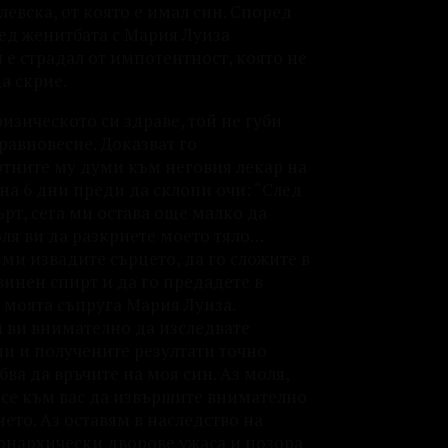
евска, от която е имал син. Според
лед женитбата с Мария Луиза
е страдал от импотентност, която не
а скрие.
изическото си здраве, той не губи
равновесие. Доказват го
тните му думи към неговия лекар на
на 6 дни преди да склопи очи: “След
рт, сега ми остава още малко да
ля ви да разкриете моето тяло…
ми извадите сърцето, да го сложите в
винен спирт и да го предадете в
 моята съпруга Мария Луиза.
 ви внимателно да изследвате
ми и получените резултати точно
бва да връчите на моя син. Аз моля,
се към вас да извършите внимателно
ето. Аз оставям в наследство на
онархически дворове ужаса и позора