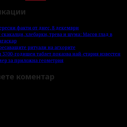
икации
ересни факти от днес, 8 декември
 скакалци, хлебарки, трева и шума: Масов глад в
агаскар
ресаващите ритуали на агхорите
и 3700-годишен таблет показва най-стария известен
ер за приложна геометрия
вете коментар