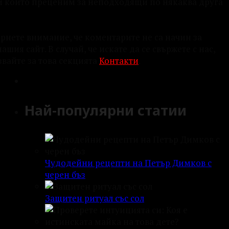
и които преценим за неподходящи по някаква друга
рнете внимание, че коментарите не са начин за
нашия сайт. В случай, че искате да се свържете с нас,
звайте за това секцията
Контакти
.
Най-популярни статии
Чудодейни рецепти на Петър Димков с
черен бъз
Защитен ритуал със сол