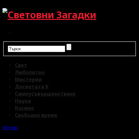
Свят
Любопитно
Мистерии
Досиетата Х
Самоусъвършенстване
Наука
Космос
Свободно време
Меню