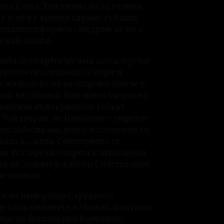
ета Елена. Там умира на 52 години.
е е, че е с крепко здраве, тъй като
 епилептиформен синдром не му е
и най-малко.
ата за смъртта му има доста версии -
отровен (изследвани са дори и
в жилището му на острова) или че е
рак на стомаха. Най-новата версия е
канския ендокринолог Робърт
 Той твърди, че Наполеон е умрял от
но заболяване, което постепенно го
щало в… жена. Симптомите се
и 12 г. преди смъртта и отговаряли
тта на Золенгер-Елисон с постепенно
е на пола.
та на императора, трудното
е след влизането в Москва, подутите
 преди битката при Бородино,