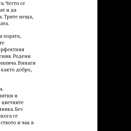
. Често се
ат и да
и. Трите неща,
ата.
а хората,
те
перфектния
ения. Родени
ривлича. Винаги
 както добро,
и.
питни и
о цветните
ивка. Без
кога се
ството и чак в