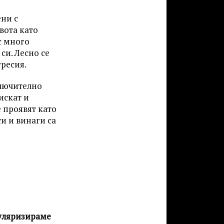
ени с
вота като
с много
си. Лесно се
гресия.
ключително
искат и
е проявят като
и и винаги са
пуляризираме