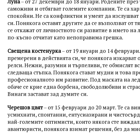
Луна
– от 27 декември до 18 януари. Родените през
саможиви и отбягват големите компании. Те са ха
спокойни. Не са конфликтни и умеят да изслушват
си. Понякога оставят другите да се възползват от тя
се откажат от личностното си развитие в името на 
по-късно отчитат като непоправима грешка.
Свещена костенурка
– от 19 януари до 14 февруари.
премерени в действията си, че понякога изкарват 
релси. Нежни, разумни и търпеливи, те обмислят вс
следваща стъпка. Понякога стават мудни и това пр
професионалното им развитие. Под маската на ле
обаче се крие една борбена, свободолюбиви и страс
Винаги застават зад думите си.
Черешов цвят
– от 15 февруари до 20 март. Те са ви
усмихнати, спонтанни, ентусиазирани и чистосърде
най-големите оптимисти, които някога сте виждал
авантюристи, понякога взимат решения, без да мис