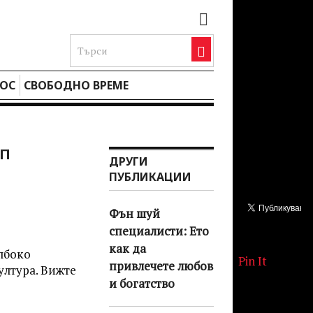
ОС
СВОБОДНО ВРЕМЕ
ОП
ДРУГИ
ПУБЛИКАЦИИ
Фън шуй
специалисти: Ето
как да
ълбоко
Pin It
привлечете любов
ултура. Вижте
и богатство