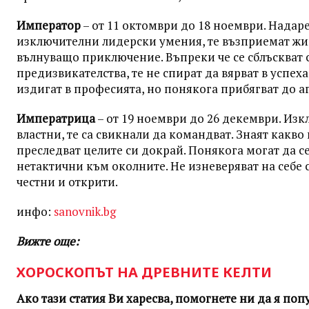
Император
– от 11 октомври до 18 ноември. Надар
изключителни лидерски умения, те възприемат жи
вълнуващо приключение. Въпреки че се сблъскват 
предизвикателства, те не спират да вярват в успеха 
издигат в професията, но понякога прибягват до а
Императрица
– от 19 ноември до 26 декември. Из
властни, те са свикнали да командват. Знаят какво 
преследват целите си докрай. Понякога могат да с
нетактични към околните. Не изневеряват на себе с
честни и открити.
инфо:
sanovnik.bg
Вижте още:
ХОРОСКОПЪТ НА ДРЕВНИТЕ КЕЛТИ
Ако тази статия Ви харесва, помогнете ни да я по