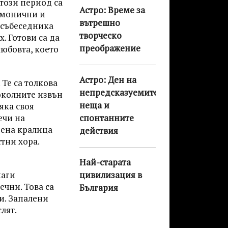
 този период са
Астро: Време за
рмонични и
вътрешно
 събеседника
творческо
х. Готови са да
преображение
любовта, което
Астро: Ден на
 Те са толкова
непредсказуемите
околните извън
неща и
яка своя
ечи на
спонтанните
дена кралица
действия
тни хора.
Най-старата
наги
цивилизация в
чни. Това са
България
и. Запалени
лят.