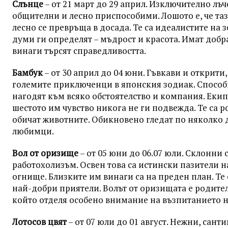
Слънце
– от 21 март до 29 април. Изключително лъч
общителни и лесно приспособими. Лошото е, че та
лесно се превръща в досада. Те са идеалистите на 
думи ги определят – мъдрост и красота. Имат добр
винаги търсят справедливостта.
Бамбук
– от 30 април до 04 юни. Гъвкави и открити, 
големите приключенци в японския зодиак. Способн
нагодят към всяко обстоятелство и компания. Екип
шестото им чувство никога не ги подвежда. Те са р
обичат животните. Обикновено гледат по няколко
любимци.
Вол от оризище
– от 05 юни до 06.07 юли. Склонни 
работохолизъм. Освен това са истински пазители 
огнище. Близките им винаги са на преден план. Те 
най-добри приятели. Волът от оризищата е родител
който отделя особено внимание на възпитанието н
Лотосов цвят
– от 07 юли до 01 август. Нежни, сант