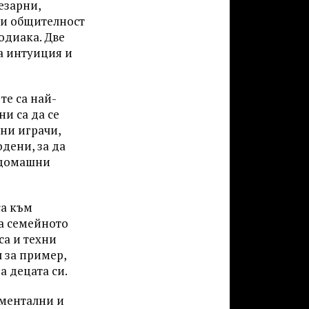
езарни,
зи общителност
зодиака. Две
а интуиция и
те са най-
и са да се
ни играчи,
одени, за да
 домашни
са към
на семейното
са и техни
 за пример,
а децата си.
иментални и