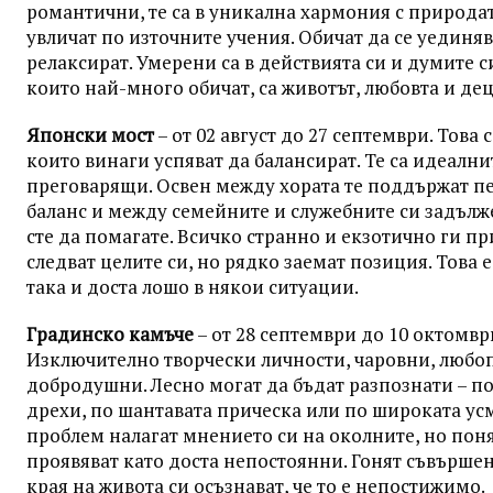
романтични, те са в уникална хармония с природата
увличат по източните учения. Обичат да се уединяв
релаксират. Умерени са в действията си и думите с
които най-много обичат, са животът, любовта и дец
Японски мост
– от 02 август до 27 септември. Това с
които винаги успяват да балансират. Те са идеални
преговарящи. Освен между хората те поддържат 
баланс и между семейните и служебните си задълж
сте да помагате. Всичко странно и екзотично ги п
следват целите си, но рядко заемат позиция. Това е
така и доста лошо в някои ситуации.
Градинско камъче
– от 28 септември до 10 октомвр
Изключително творчески личности, чаровни, любо
добродушни. Лесно могат да бъдат разпознати – п
дрехи, по шантавата прическа или по широката усм
проблем налагат мнението си на околните, но поня
проявяват като доста непостоянни. Гонят съвършен
края на живота си осъзнават, че то е непостижимо.