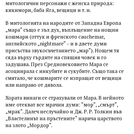
митологични персонажи с женска природа:
кикимори, баба Яга, вещици и т. н.
В митологията на народите от Западна Европа
„мара“ също е зъл дух, въплъщение на нощни
кошмари (оттук и френското cauchemar,
английското „nightmare“ – и в двете думи
присъства звукосъчетанието „мар“). Нощем тя
сяда върху гърдите на спящия човек и го
задушава. През Средновековието Мара се
асоциирала с инкубите и сукубите. Също така се
смятало, че кошмарите се изпращат от вещици
или направо от дявола.
Хората винаги се страхували от Мара. В нейното
име отекват все мрачни думи: “мор“, „смърт“,
„мрак“. Далеч неслучайно и Дж. Р. Р. Толкин във
„Властелинът на пръстените“ нарича царството
на злото „Мордор“.