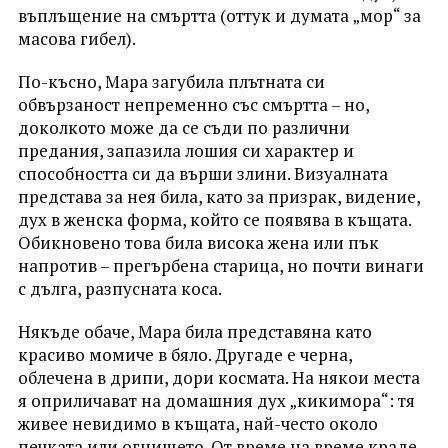
въплъщение на смъртта (оттук и думата „мор“ за
масова гибел).
По-късно, Мара загубила плътната си
обвързаност непременно със смъртта – но,
доколкото може да се съди по различни
предания, запазила лошия си характер и
способността си да върши злини. Визуалната
представа за нея била, като за призрак, видение,
дух в женска форма, който се появява в къщата.
Обикновено това била висока жена или пък
напротив – прегърбена старица, но почти винаги
с дълга, разпусната коса.
Някъде обаче, Мара била представяна като
красиво момиче в бяло. Другаде е черна,
облечена в дрипи, дори космата. На някои места
я оприличават на домашния дух „кикимора“: тя
живее невидимо в къщата, най-често около
печката или огнището. От време на време краде