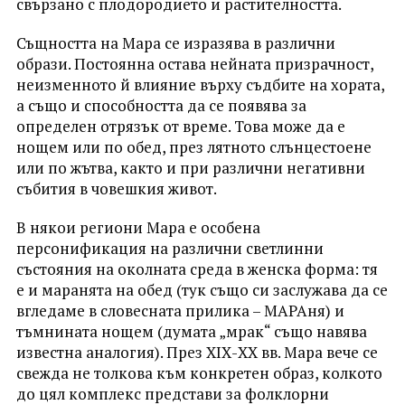
свързано с плодородието и растителността.
Същността на Мара се изразявa в различни
образи. Постоянна остава нейната призрачност,
неизменното й влияние върху съдбите на хората,
а също и способността да се появява за
определен отрязък от време. Това може да е
нощем или по обед, през лятното слънцестоене
или по жътва, както и при различни негативни
събития в човешкия живот.
В някои региони Мара е особена
персонификация на различни светлинни
състояния на околната среда в женска форма: тя
е и маранята на обед (тук също си заслужава да се
вгледаме в словесната прилика – МАРАня) и
тъмнината нощем (думата „мрак“ също навява
известна аналогия). През ХІХ-ХХ вв. Мара вече се
свежда не толкова към конкретен образ, колкото
до цял комплекс представи за фолклорни