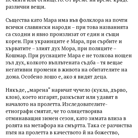
различни вещи.
Същества като Мара има във фолклора на почти
всички славянски народи – при това названията
са сходни и явно произлизат от един и същи
корен. При украинците е Мара, при сърбите и
хърватите – злият дух Мора, при поляците –
Кошмар. При руснаците Мара е не толкова нощен
зъл дух, колкото въплътената съдба – тя вещае
негативни промени в живота на обитателите на
дома. Особено лошо e, ако я видят деца.
Някъде, „марена“ наричат чучело (кукла, дърво,
клон), което изгарят, разкъсват или удавят в
началото на пролетта. Изследователите-
етнографи смятат, че то олицетворява
отминаващия зимен сезон, като зимата влиза в
ролята на метафора на смъртта. Tака се разчиства
пътя на пролетта в качеството й на божество,