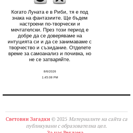
Когато Луната е в Риби, тя е под
знака на фантазиите. Ще бъдем
настроени по-творчески и
мечтателски. През този период е
добре да се доверяваме на
интуцията си и да се занимаваме с
творчество и съзидание. Отделете
време за самоанализ и почивка, но
не се затваряйте.
8/6/2026
1:45:08 PM
Световни Загадки
© 2025
Материалите на сайта са
публикувани с образователна цел.
За нас
Реклама