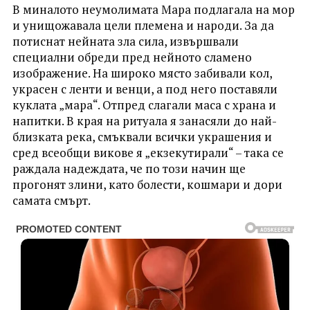
В миналото неумолимата Мара подлагала на мор
и унищожавала цели племена и народи. За да
потиснат нейната зла сила, извършвали
специални обреди пред нейното сламено
изображение. На широко място забивали кол,
украсен с ленти и венци, а под него поставяли
куклата „мара“. Отпред слагали маса с храна и
напитки. В края на ритуала я занасяли до най-
близката река, смъквали всички украшения и
сред всеобщи викове я „екзекутирали“ – така се
раждала надеждата, че по този начин ще
прогонят злини, като болести, кошмари и дори
самата смърт.