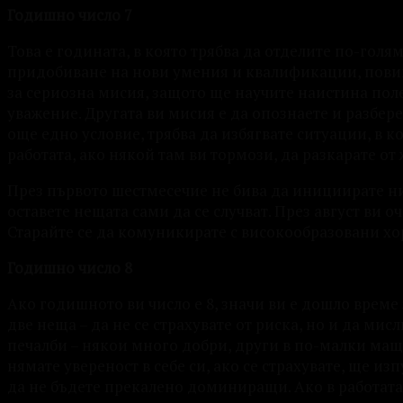
Годишно число 7
Това е годината, в която трябва да отделите по-голя
придобиване на нови умения и квалификации, повиш
за сериозна мисия, защото ще научите наистина пол
уважение. Другата ви мисия е да опознаете и разберет
още едно условие, трябва да избягвате ситуации, в ко
работата, ако някой там ви тормози, да разкарате от 
През първото шестмесечие не бива да инициирате ни
оставете нещата сами да се случват. През август ви 
Старайте се да комуникирате с високообразовани хор
Годишно число 8
Ако годишното ви число е 8, значи ви е дошло време з
две неща – да не се страхувате от риска, но и да ми
печалби – някои много добри, други в по-малки мащаб
нямате увереност в себе си, ако се страхувате, ще из
да не бъдете прекалено доминиращи. Ако в работата т