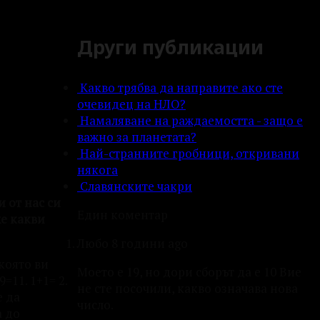
Други публикации
Какво трябва да направите ако сте
очевидец на НЛО?
Намаляване на раждаемостта - защо е
важно за планетата?
Най-странните гробници, откривани
някога
Славянските чакри
 от нас си
Един коментар
же какви
Любо
8 години ago
която ви
Моето е 19, но дори сборът да е 10 Вие
=11. 1+1= 2.
не сте посочили, какво означава нова
е да
число.
а до