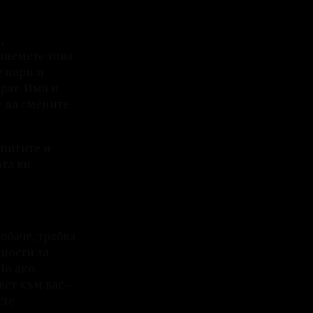
,
риемете това
е пари и
рат. Има и
е да смените
книгите и
та ви.
обаче, трябва
жности за
Но ако
вет към вас –
сте