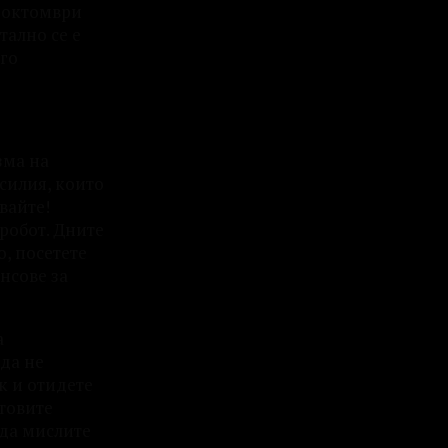
а октомври
тално се е
ого
зма на
усилия, които
вайте!
 робот. Дните
о, посетете
нсове за
а
 да не
к и отидете
итовите
 да мислите