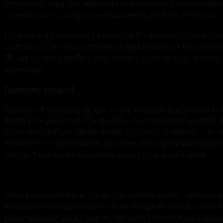
действате така, ще запазите оптимизма и позитивнат
Годината не е добра за обвързване, но пък е чудесн
До началото на есента късметът е на ваша страна, сти
получава. Но след септември има опасност настроени
Не им се поддавайте. Ако трябва си починете малко, 
щастливи.
Годишно число 4
Числото 4 показва, че през тази година трябва да ст
налага да работите професии, които не ви харесват,
ви се наложат, но няма нищо страшно. Важното е да 
чиято цел е да ви научи на нещо. Не обръщайте гръб 
място. Така че, не слушайте сърцето, а разумът си.
Добра организация, мъдрост, практичност – това са н
внимание на здравето си. Най-добрият месец за почи
разрешаване, но в края му ще получите отлична възм