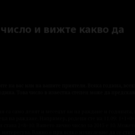
число и вижте какво да
е на вас или на вашите приятели. Всяка година, всеки
одина. Това число в известна степен може да предска
и са само денят и месецът ви на раждане и годината, 
ца на раждане. Например, родени сте на 11.09: 1+1+0+9
и става 2+8=10. Вашето лично число за 2015 е 10. Может
 интересува. Важно е при всяко изчисление да се стиг