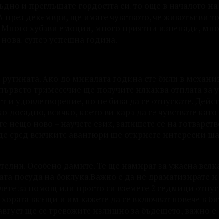
ъдно и преглъщате гордостта си, то още в началото н
А през декември, ще имате чувството, че животът ви то
а. Много хубави емоции, много приятни изненади, мн
 нова, супер успешна година.
 с рутината. Ако до миналата година сте били в механи
 първото тримесечие ще получите някаква отплата за 
т и удовлетворение, но не бива да се отпускате. Дейст
о досадно, всичко, което ви кара да се чувствате като
те нещо ново – научете език, запишете се на готварств
де сред всичките авантюри ще откриете интересни ша
телни. Особено дамите. Те ще намират за ужасна всяк
ата посуда на боклука.Важно е да не драматизирате и
ете за помощ или просто си вземете 2 седмици отпус
 хората вкъщи и им кажете да се включват повече в б
август ще се тревожите излишно за бъдещето, важно е