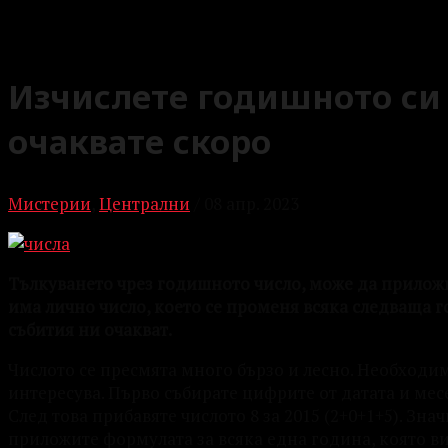
Изчислете годишното си 
очаквате скоро
Мистерии
,
Централни
/
08 апр. 2023
Тълкуването чрез
годишното число, може да приложит
има лично число, което се променя всяка следваща г
събития ни очакват.
Числотo се пресмята много бързо и лесно. Необходим
интересува. Първо събирате цифрите от датата и месе
След това прибавяте числото 8 за 2015 (2+0+1+5). Знач
приложите формулата за всяка една година, която ви