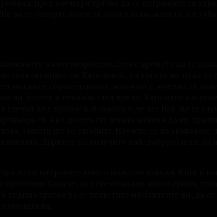
ромяна, през ноември трябва да се погрижите за здрав
Ще ви се отворят очите за много възможности и е хуба
 поемането на отговорности. Сега е времето да се док
а задълженията си. Като човек, на когото му пука за т
беотрицание, справедливост, човечност, чувство за дъл
 ще ви донесе и печалби след време. Като цяло планов
 случай не е проблем. Важното е, че все пак ще се случ
артньора си. Ако досега сте имали навика да му прип
ова, защото ще го загубите. Научете се да уважавате 
скванията. Държите да получите най-доброто и ще го и
кара да си направите много полезни изводи. Юни и юл
проблеми.Така че, ако сте отлагали някоя грижа, тога
ази година трябва да се посветите на близките ви, да се
а помощта ви.