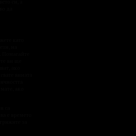
ето си, а
во да
ажете като
ези, на
г. Помагайте
ете ви ще
ват, ако
исвате вината
личността
мате, ако
и са
ва е времето
 грижите за