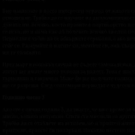
Вие навлизате в доста интересен период от живота си
отношение. Трябва да се научите на дипломатичност, 
думите им. Всичко, което правите в партньорство ще
се иска, но и няма как да получите всичко за една н
Периодът е хубав да се обвържете сериозно, а ако ве
себе си. Разкрийте й идеите си, мечтите си, най-сък
ще се сближите.
През март в никакъв случай не бъдете самонадеяни.
август ще имате много поводи за радост. Това е щаст
търпеливи и тактични. Може би ще получите голяма 
ще се разреши. След септември периодът е чудесен за
Годишно число 3
Ако сте с лична година 3, да знаете, че ви е време з
мисли, вашата интуиция. Стига сте мислили за другит
Трябва да се отдадете на активен, но и приятен живо
приятели, правете си подаръци. Никакво пестене или