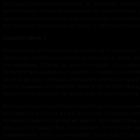
поддавате на излишни емоции, не действате безразс
ще започнете да берете плодовете на своите усилия. 
променил и някак си сте станали галеник на съдбат
материални придобивки ви чакат. А след това и една
Годишно число 5
Годишно число 5 означава, че трябва да се сбогувате
сивото ежедневие, то ключовата дума тук е „ново“. В
сте положили. Това ще ви донесе усещане за сигурнос
Разчупете или направо изхвърлете от живота си всичк
ви не бива да са еднакви. Постоянно трябва да прави
чужда държава, опознавайте нови неща и хора. Някъ
развитие, обещаващи предложения, истинска любов.
Към средата на годината ще станете доста раздразни
домакинска работа и ще им се иска да изхвърлят цял
мрънкате, защото това ще ви донесе проблеми.Помол
някъде на почивка. Или пък покажете тези редове на
ангажименти, а вие да си вършите други неща. През 