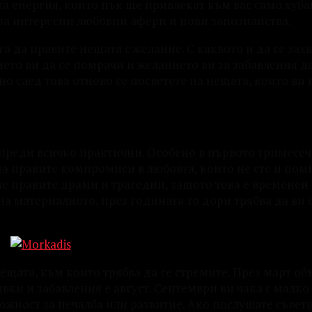
а енергия, които пък ще привлекат към вас само хуба
а за интересни любовни афери и нови запознанства.
га да правите нещата с желание. С каквото и да се захв
ето ви да се помрачи и желанието ви за забавления д
но след това отново се посветете на нещата, които ви 
е преди всичко практични. Особено в първото тримесеч
 да правите компромиси в любовта, които не сте и пом
не правите драми и трагедии, защото това е временен
на материалното, през годината то дори трябва да ви 
ещата, към които трябва да се стремите. През март об
вки и забавления е август. Септември ви чака с малко
ожност за печалба или развитие. Ако послушате съвети