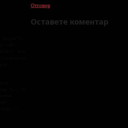
Отговор
Оставете коментар
 цикъл от
ещо или
йвайте, ако
ееш, такова
вите
опът,
ан. Ако сте
росто
айте
ея ще се