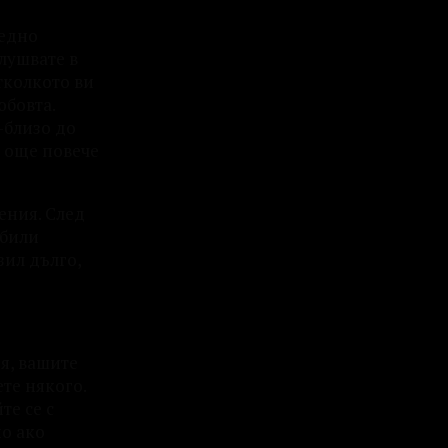
 едно
слушвате в
тколкото ви
юбовта.
-близо до
и още повече
ения. След
 били
зил дълго,
ия, вашите
ете някого.
те се с
но ако