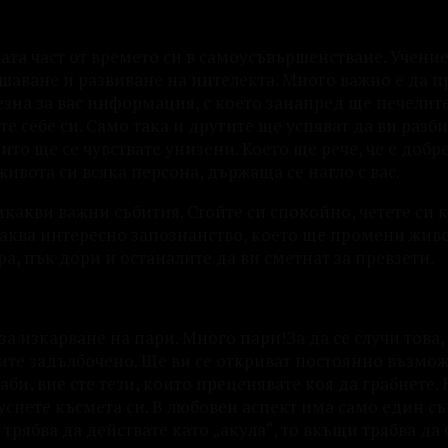
мата част от времето си в самоусъвършенстване. Учение
аване и развиване на интелекта. Много важно е да п
езна за вас информация, с което занапред ще печелит
е себе си. Само така и другите ще успяват да ви разби
ито ще се чувствате унизени. Което ще рече, че е добр
живота си всяка персона, държаща се нагло с вас.
какви важни събития. Стойте си спокойно, четете си 
очаква интересно запознанство, което ще промени живо
а, пък дори и останалите да ви сметнат за превзети.
а изкарване на пари. Много пари!За да се случи това, 
слите задълбочено. Ще ви се откриват постоянно възмо
и, вие сте тези, които преценявате коя да грабнете. 
пуснете късмета си. В любовен аспект има само един съ
рябва да действате като „акула“, то вкъщи трябва да 