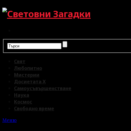
Свят
Любопитно
Мистерии
Досиетата Х
Самоусъвършенстване
Наука
Космос
Свободно време
Меню