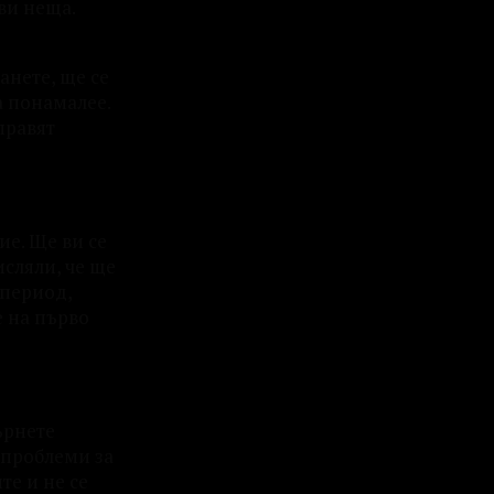
ви неща.
анете, ще се
а понамалее.
правят
ие. Ще ви се
исляли, че ще
 период,
е на първо
ърнете
 проблеми за
те и не се