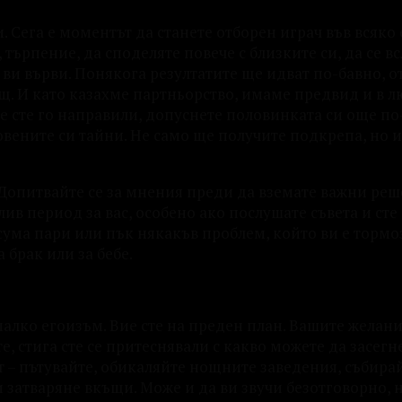
. Сега е моментът да станете отборен играч във всяко
търпение, да споделяте повече с близките си, да се в
 ви върви. Понякога резултатите ще идват по-бавно, о
ощ. И като казахме партньорство, имаме предвид и в л
че сте го направили, допуснете половинката си още по
ровените си тайни. Не само ще получите подкрепа, но 
 Допитвайте се за мнения преди да вземате важни реш
лив период за вас, особено ако послушате съвета и сте
сума пари или пък някакъв проблем, който ви е тормо
 брак или за бебе.
а малко егоизъм. Вие сте на преден план. Вашите желан
е, стига сте се притеснявали с какво можете да засегн
т – пътувайте, обикаляйте нощните заведения, събирай
 затваряне вкъщи. Може и да ви звучи безотговорно, 