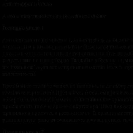
едноцифрено число.
А ето и тълкуванията на годишните числа:
Годишно число 1
Ако годишното ви число е 1, значи трябва да бъдете
живота ви и в никакъв случай не бива да си позволяв
някого в миналото си, но не се притеснявайте, за доб
резултатите не идват бързо. Гледайте в бъдещето, ми
ще пожънеш“, е, за вас е период на сеитба. Бъдете о
възможности.
През май се отдайте малко на почивка, за да съберет
слушайте сърцето си! През август и септември ви се
обвързани, тогава е времето да възобновите тръпкат
прекарвайте повече време с партньора. През декемв
правилно и времето, и разходите си. В края на месе
реализира по-рано от очакваното и че ви донесе печ
Годишно число 2