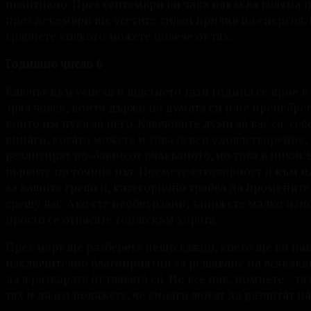
позитивно. През септември ви чака някаква голяма п
през декември ще усетите силен прилив на енергия. 
грабнете колкото можете повече от тях.
Годишно число 6
Ключът към успеха и щастието тази година се крие в
зрял човек, който държи на думата си и не пренебрегв
които им пука за него. Ключовите думи за вас са: се
винаги, когато можете и това освен удовлетворение,
реализират по-бавно от очакваното, но това в никакъв
вървите по точния път. Поемете отговорност и към п
за вашите грешки, категорично трябва да промените т
срещу вас. Ако сте необвързани, занижете малко изи
просто се отнасяте топло към хората.
През март ще разберете нещо важно, което ще ви на
изключително благоприятни за решаване на всякакви 
да я разкарате от главата си. Но все пак, помнете – т
тях и да им покажете, че винаги могат да разчитат н