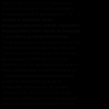
Хората, чието име носи символа на
коня, се отличават с една загадъчна
непримиримост и непокорство. Т
е
винаги се бунтуват срещу
несправедливостта, лъжата, тиранията
и последното, което могат да направят
е да седят и да гледат безучастно.
Обожават живота и свободата, за тях тя
е най-ценното им богатство. Но това
съвсем не означава, че не са способни
да създадат семейство, напротив.
Просто са от онези хора, които никога
няма да направят нещо необмислено
заради моментна прищявка. Когато
решат да свият гнездо и да се
установят, обикновено го правят
завинаги. Но, ако се опитате да им
налагате собствените си ограничения
или да ги вкарате във вашите релси,