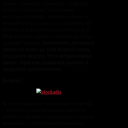
Танка, Слънцето, Творецът, Старецът,
както го назовават в различни
индиански езици). Именно затова и
неговите пера служат за направата на
бойния накит на много племена. Във
Фън Шуй пък орелът е символ на остро
духовно зрение.
Личностите, носещи в
името си знака на тази велика птица,
са родени лидери. Те са непреклонни,
силни, страстни, понякога властни и
природно интелигентни.
Делфин
Келтите свързват символа на делфина
с лечебната сила на водата, чистата
любов и здравото приятелство. Според
вярванията, хората носещи имена,