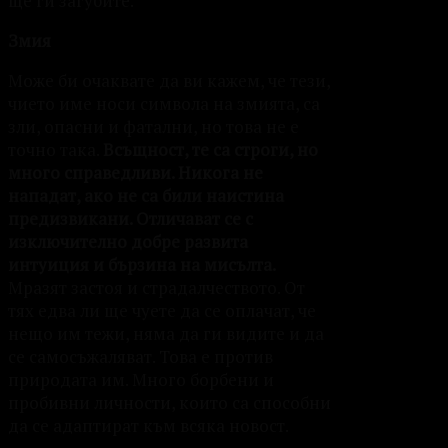
ще ги загубите.
Змия
Може би очаквате да ви кажем, че тези,
чието име носи символа на змията, са
зли, опасни и фатални, но това не е
точно така.
Всъщност, те са строги, но
много справедливи. Никога не
нападат, ако не са били наистина
предизвикани. Отличават се с
изключително добре развита
интуиция и бързина на мисълта.
Мразят застоя и страдалчеството. От
тях едва ли ще чуете да се оплачат, че
нещо им тежи, няма да ги видите и да
се самосъжаляват. Това е против
природата им. Много борбени и
пробивни личности, които са способни
да се адаптират към всяка новост.