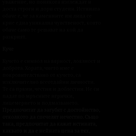
уважение, но понякога изглеждат и
доста строги и дори студени. Истината
обаче е, че за каменните им лица се
крие една уникална чувственост, която
обаче само те решават на кой да
разкрият.
Куче
Кучето е символ на вярност, лоялност и
доброта. Хората, чието име е
покровителствано от кучето, са
изключително всеотдайни личности.
Те са прями, честни и доблестни. Не си
падат по мръсните игрички,
лицемерието и подмазването.
Предпочитат да загубят с достойнство,
отколкото да спечелят нечестно. Също
така, предпочитат да кажат истината,
каквато и да е нейната цена за тях,