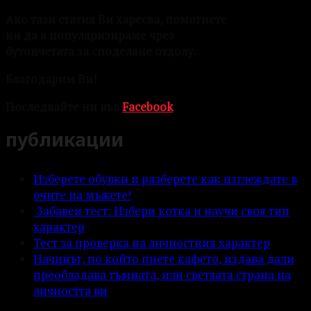
Ако тази статия Ви харесва, помогнете
ни да я популяризираме чрез
бутончетата за споделяне отдолу.
Благодарим Ви!
Последвайте ни във
Facebook
публикации
Изберете обувки и разберете как изглеждате в
очите на мъжете!
Забавен тест: Избери котка и научи своя тип
характер
Тест за проверка на личностния характер
Начинът, по който пиете кафето, издава дали
преобладава тъмната, или светлата страна на
личността ви