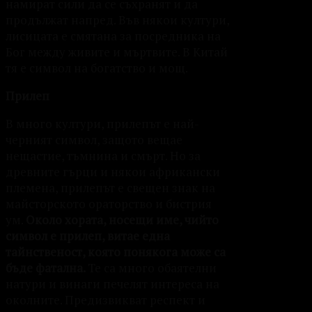
намират сили да се съхранят и да
продължат напред. Във някои култури,
лисицата е смятана за посредника на
Бог между живите и мъртвите. В Китай
тя е символ на богатство и мощ.
Прилеп
В много култури, прилепът е най-
черният символ, защото вещае
нещастие, тъмнина и смърт. Но за
древните гърци и някои африкански
племена, прилепът е свещен знак на
майсторското ораторство и бистрия
ум.
Около хората, носещи име, чийто
символ е прилеп, витае една
тайнственост, която понякога може са
бъде фатална.
Те са много обаятелни
натури и винаги печелят интереса на
околните. Предизвикват респект и