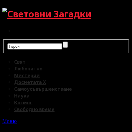
Свят
Любопитно
Мистерии
Досиетата Х
Самоусъвършенстване
Наука
Космос
Свободно време
Меню