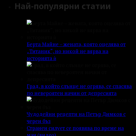
Най-популярни статии
Берта Майне – жената, която оцелява от
„Титаник“, но никой не вярва на
историята ѝ
Град, в който слънце не огрява, се спасява
по невероятен начин от депресията
Чудодейни рецепти на Петър Димков с
черен бъз
Странен силует се появява по време на
мач (видео)