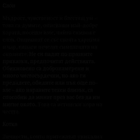
Слон
Мъдрост, чувственост и блестящ ум –
това са думите, описващи най-добре
хората, носещи име, чийто символ е
слон. Отличават се със своята харизма
и чар, винаги печелят симпатията на
околните.
Не си падат по празните
приказки, предпочитат действията.
Обикновено са добронамерени и
много чистосърдечни, но ако ги
предадете, обидите или пък още по-
зле – ако нараните техен близък, са
способни да минат през вас без да им
мигне окото.
Това са истински хора на
честта.
Котка
Личности, които притежават уникална