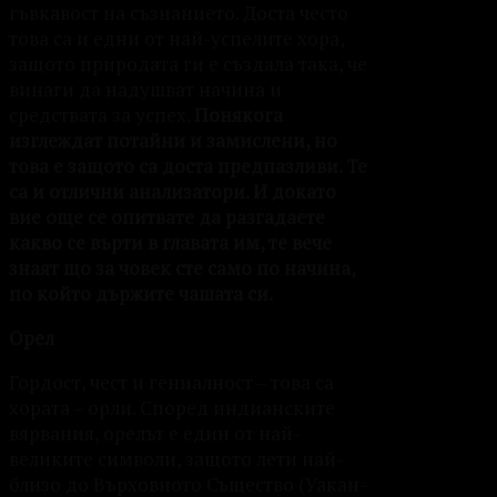
гъвкавост на съзнанието. Доста често
това са и едни от най-успелите хора,
защото природата ги е създала така, че
винаги да надушват начина и
средствата за успех.
Понякога
изглеждат потайни и замислени, но
това е защото са доста предпазливи. Те
са и отлични анализатори. И докато
вие още се опитвате да разгадаете
какво се върти в главата им, те вече
знаят що за човек сте само по начина,
по който държите чашата си.
Орел
Гордост, чест и гениалност – това са
хората – орли. Според индианските
вярвания, орелът е един от най-
великите символи, защото лети най-
близо до Върховното Същество (Уакан-