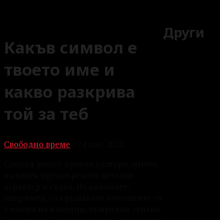
Други
Какъв символ е
твоето име и
какво разкрива
той за теб
Свободно време
/
24 ное. 2022
Според много древни
култури, името
на човек предопределя неговия
характер и съдба. Индианците,
например, са кръщавали потомците си
с имена на животни, природни стихии