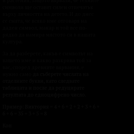
и растения, защото вярвали, че техните
символи ще оставят силен отпечатък
върху личността на детето. И до днес
се смята, че всяко име отговаря на
даден символ, макар и той все по-
рядко да намира мястото си в нашата
култура.
За да разберете, какъв е символът на
вашето име и какво разкрива той за
вас, според древните вярвания, е
нужно само
да съберете числата на
отделните букви, като следвате
таблицата и после да редуцирате
резултата до едноцифрено число.
Пример: Виктория = 4 + 6 + 2 + 2 + 3 + 6 +
6 + 6 = 35 = 3 + 5 = 8
Кон