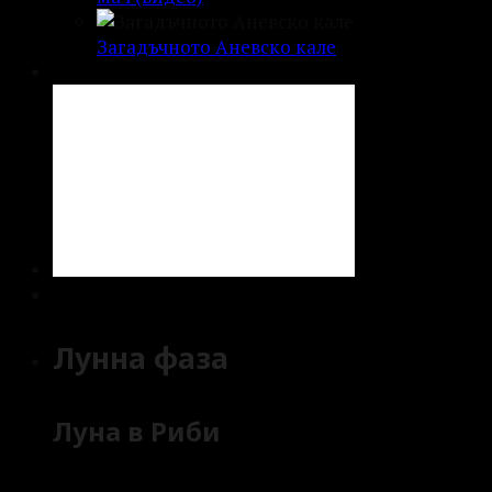
Загадъчното Аневско кале
Лунна фаза
Луна в Риби