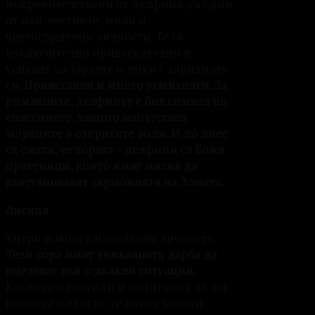
покровителствани от делфина, са едни
от най-честните, мили и
чистосърдечни личности. Те са
изключително привлекателни и
успяват да заразят всички с харизмата
си.
Приветливи и много усмихнати. За
римляните, делфинът е бил символ на
спасението, защото напътствал
моряците в откритите води. И до днес
се смята, че хората – делфини са Божи
пратеници, които имат мисия да
възстановяват хармонията на Земята.
Лисица
Хитри и много находчиви личности.
Тези хора имат уникалната дарба да
оцеляват във всякакви ситуации.
Каквито и несгоди и изпитания да им
поднесе животът, те някак винаги