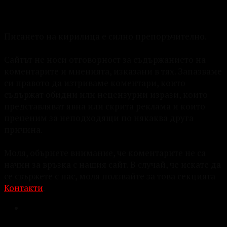
Писането на кирилица е силно препоръчително.
Сайтът не носи отговорност за съдържанието на
коментарите и мненията, изказани в тях. Запазваме
си правото да изтриваме коментари, които
съдържат обидни или нецензурни изрази, които
представляват явна или скрита реклама и които
преценим за неподходящи по някаква друга
причина.
Моля, обърнете внимание, че коментарите не са
начин за връзка с нашия сайт. В случай, че искате да
се свържете с нас, моля ползвайте за това секцията
Контакти
.