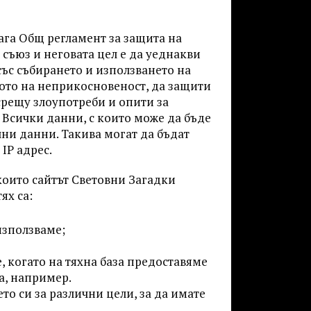
ага Общ регламент за защита на
 съюз и неговата цел е да уеднакви
със събирането и използването на
вото на неприкосновеност, да защити
 срещу злоупотреби и опити за
. Всички данни, с които може да бъде
ни данни. Такива могат да бъдат
IP адрес.
които сайтът Световни Загадки
ях са:
използваме;
е, когато на тяхна база предоставяме
а, например.
то си за различни цели, за да имате