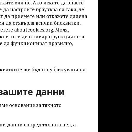
ките или не. Ако искате да знаете
да настроите браузъра си така, че
ст да приемете или откажете дадена
н да отхвърля всички бисквитки.
етете aboutcookies.org. Моля,
 които се деактивира функцията за
ве да функционират правилно,
квитките ще бъдат публикувани на
 вашите данни
аме основание за тяхното
ни данни според тяхната цел, а