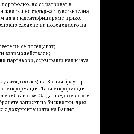
 портфолио, но се изтриват в
бисквитки не съдържат чувствителна
ем да ви идентифицираме пряко.
основно следене на поведението на
овете ни се посещават;
 си взаимодействали;
аши партньори, сервиращи наши java
(кукита, cookies) на Вашия браузър
бират информация. Тази информация
 в уеб сайтове. За да предотвратите
ранете записът на бисквитки, чрез
се с документацията на Вашия