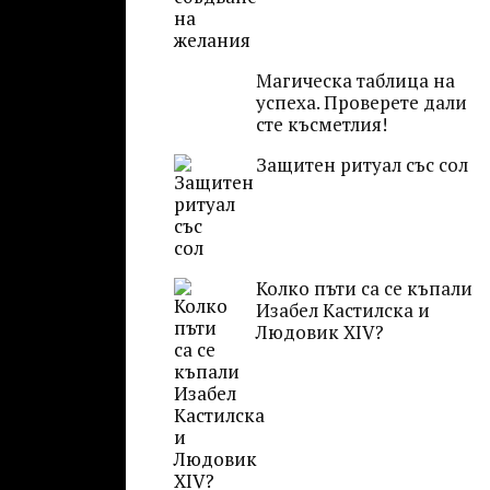
Магическа таблица на
успеха. Проверете дали
сте късметлия!
Защитен ритуал със сол
Колко пъти са се къпали
Изабел Кастилска и
Людовик ХІV?