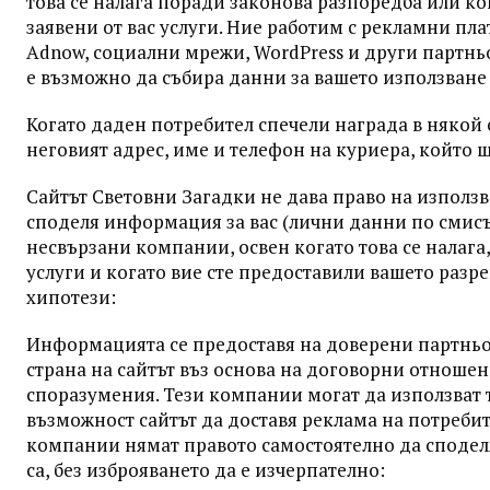
това се налага поради законова разпоредба или ко
заявени от вас услуги. Ние работим с рекламни плат
Adnow, социални мрежи, WordPress и други партньо
е възможно да събира данни за вашето използване н
Когато даден потребител спечели награда в някой 
неговият адрес, име и телефон на куриера, който 
Сайтът Световни Загадки не дава право на използва
споделя информация за вас (лични данни по смисъл
несвързани компании, освен когато това се налага,
услуги и когато вие сте предоставили вашето разр
хипотези:
Информацията се предоставя на доверени партньор
страна на сайтът въз основа на договорни отноше
споразумения. Тези компании могат да използват 
възможност сайтът да доставя реклама на потребит
компании нямат правото самостоятелно да сподел
са, без изброяването да е изчерпателно: