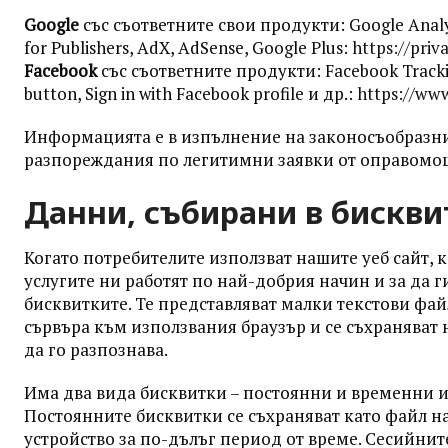
Google
със съответните свои продукти: Google Analyt
for Publishers, AdX, AdSense, Google Plus:
https://priv
Facebook
със съответните продукти: Facebook Tracking 
button, Sign in with Facebook profile и др.:
https://ww
Информацията е в изпълнение на законосъобразн
разпореждания по легитимни заявки от оправомо
Данни, събирани в бискви
Когато потребителите използват нашите уеб сайт, 
услугите ни работят по най-добрия начин и за да г
бисквитките. Те представляват малки текстови фай
сървъра към използвания браузър и се съхраняват н
да го разпознава.
Има два вида бисквитки – постоянни и временни и
Постоянните бисквитки се съхраняват като файл 
устройство за по-дълъг период от време. Сесийнит