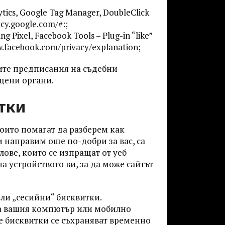
ics, Google Tag Manager, DoubleClick
acy.google.com/#
:;
Pixel, Facebook Tools – Plug-in “like”
w.facebook.com/privacy/explanation
;
ите предписания на съдебни
щени органи.
тки
които помагат да разберем как
и направим още по-добри за вас, са
лове, които се изпращат от уеб
а устройството ви, за да може сайтът
ли „сесийни“ бисквитки.
на вашия компютър или мобилно
е бисквитки се съхраняват временно