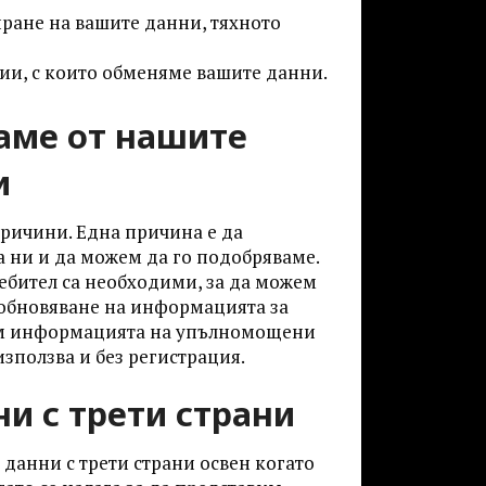
иране на вашите данни, тяхното
ии, с които обменяме вашите данни.
аме от нашите
и
причини. Една причина е да
а ни и да можем да го подобряваме.
ебител са необходими, за да можем
 обновяване на информацията за
вим информацията на упълномощени
 използва и без регистрация.
и с трети страни
данни с трети страни освен когато