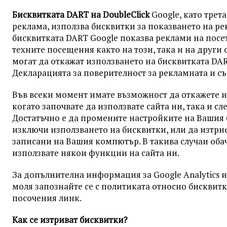
Бисквитката DART на DoubleClick
Google, като трета
реклама, използва бисквитки за показването на ре
бисквитката DART Google показва реклами на посет
техните посещения както на този, така и на други 
могат да откажат използването на бисквитката DAR
Декларацията за поверителност за рекламната и с
Във всеки момент имате възможност да откажете и
когато започвате да използвате сайта ни, така и сл
Достатъчно е да промените настройките на Вашия б
изключи използването на бисквитки, или да изтрие
записани на Вашия компютър. В такива случаи оба
използвате някои функции на сайта ни.
За допълнителна информация за Google Analytics и
моля запознайте се с политиката относно бисквитки
посочения
линк
.
Как се изтриват бисквитки?