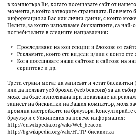
в компютъра Ви, когато посещавате сайт от нашето
момента, в който затворите страницата. Повечето 
информация за Вас или лични данни, с които мож
Целите, за които използваме бисквитките, са най-
потребителите в следните направления:
Проследяване на кои секции и блокове от сайт
Рекламите, които сте видели и/или с които сте
Кога посещавате наши сайтове и сайтове на н
скриптове и др.
Трети страни могат да записват и четат бисквитки 
или да ползват уеб броячи (web beacons) за да съ
може да бъде използвана при показване на реклами
записът на бисквитки на Вашия компютър, моля заб
промяна настройките на браузъра. Консултирайте 
браузър и с Уикипедия за повече информация:
http://en.wikipedia.org/wiki/Web_beacon
http://bg.wikipedia.org/wiki/HTTP-бисквитка