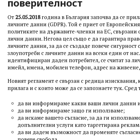
поверителност
От
25.05.2018
година в България започва да се прил
личните данни (GDPR). Той е приет от Европейския
политиките на държавите-членки на ЕС, свързани 
лични данни. Негова цел също е да гарантира пра
личните данни, за да се създаде повече сигурност
злоупотреби с личните данни на всеки един от нас
идентифициран даден потребител, се считат за лич
имейл, имена, мобилен телефон, адрес на живеене, 
Новият регламент е свързан с редица изисквания, 
прилага и с които може да се запознаете тук. Сред т
да ви информираме какви ваши лични данни 
да ви информираме защо ги използваме;
да искаме вашето съгласие, за да ги използвам
допълнителни услуги като таргетирана реклам
да ви дадем възможност да променяте съгласие
повече свобода.