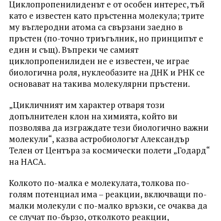
Циклопропенилиденът е от особен интерес, тъй
като е известен като пръстенна молекула; трите
му въглеродни атома са свързани заедно в
пръстен (по-точно триъгълник, но принципът е
един и същ). Въпреки че самият
циклопропенилиден не е известен, че играе
биологична роля, нуклеобазите на ДНК и РНК се
основават на такива молекулярни пръстени.
„Цикличният им характер отваря този
допълнителен клон на химията, който ви
позволява да изграждате тези биологично важни
молекули“, казва астробиологът Александър
Телен от Центъра за космически полети „Годард“
на НАСА.
Колкото по-малка е молекулата, толкова по-
голям потенциал има – реакции, включващи по-
малки молекули с по-малко връзки, се очаква да
се случат по-бързо, отколкото реакции,