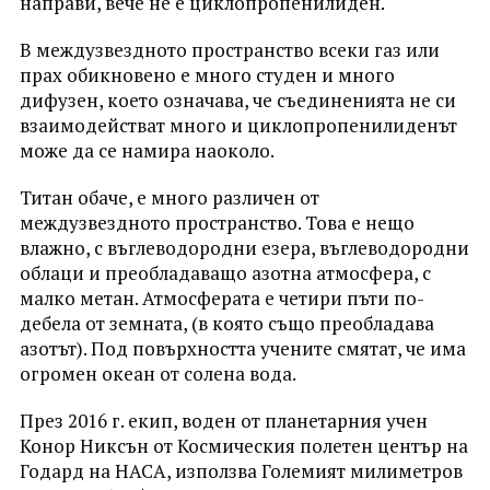
направи, вече не е циклопропенилиден.
В междузвездното пространство всеки газ или
прах обикновено е много студен и много
дифузен, което означава, че съединенията не си
взаимодействат много и циклопропенилиденът
може да се намира наоколо.
Титан обаче, е много различен от
междузвездното пространство. Това е нещо
влажно, с въглеводородни езера, въглеводородни
облаци и преобладаващо азотна атмосфера, с
малко метан. Атмосферата е четири пъти по-
дебела от земната, (в която също преобладава
азотът). Под повърхността учените смятат, че има
огромен океан от солена вода.
През 2016 г. екип, воден от планетарния учен
Конор Никсън от Космическия полетен център на
Годард на НАСА, използва Големият милиметров