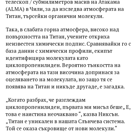
телескоп / субмилиметров масив на Атакама
(ALMA) в Чили, за да изследва атмосферата на
Титан, търсейки органични молекули.
Така, в слабата горна атмосфера, високо над
повърхността на Титан, учените откриха
неизвестен химически подпис. Сравнявайки го с
база данни с химически профили, екипът
идентифицира молекулата като
циклопропенилиден. Вероятно тънкостта на
атмосферата на тази височина допринася за
оцеляването на молекулата, но защо тя се
появява на Титан и никъде другаде, е загадка.
„Когато разбрах, че разглеждам
циклопропенилиден, първата ми мисъл беше„ Е,
това е наистина неочаквано “, казва Никсън.
„Титан е уникален в нашата Слънчева система.
Той се оказа съкровище от нови молекули.“