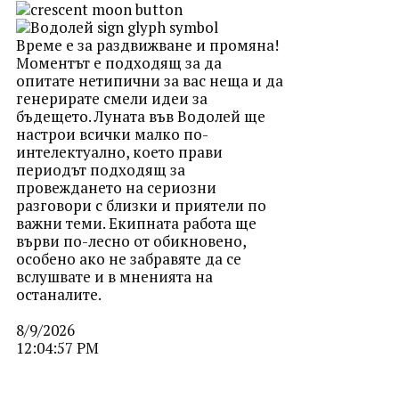
Време е за раздвижване и промяна!
Моментът е подходящ за да
опитате нетипични за вас неща и да
генерирате смели идеи за
бъдещето. Луната във Водолей ще
настрои всички малко по-
интелектуално, което прави
периодът подходящ за
провеждането на сериозни
разговори с близки и приятели по
важни теми. Екипната работа ще
върви по-лесно от обикновено,
особено ако не забравяте да се
вслушвате и в мненията на
останалите.
8/9/2026
12:04:57 PM