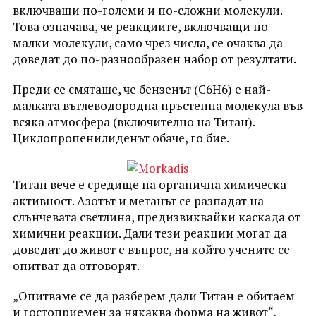
включващи по-големи и по-сложни молекули.
Това означава, че реакциите, включващи по-
малки молекули, само чрез числа, се очаква да
доведат до по-разнообразен набор от резултати.
Преди се смяташе, че бензенът (C6H6) е най-
малката въглеводородна пръстенна молекула във
всяка атмосфера (включително на Титан).
Циклопропенилиденът обаче, го бие.
Титан вече е средище на органична химическа
активност. Азотът и метанът се разпадат на
слънчевата светлина, предизвиквайки каскада от
химични реакции. Дали тези реакции могат да
доведат до живот е въпрос, на който учените се
опитват да отговорят.
„Опитваме се да разберем дали Титан е обитаем
и гостоприемен за някаква форма на живот“,