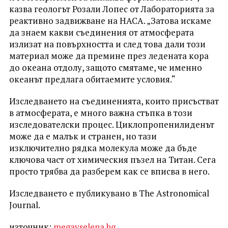
казва геологът Розали Лопес от Лабораторията за
реактивно задвижване на НАСА. „Затова искаме
да знаем какви съединения от атмосферата
излизат на повърхността и след това дали този
материал може да премине през ледената кора
до океана отдолу, защото смятаме, че именно
океанът предлага обитаемите условия.“
Изследването на съединенията, които присъстват
в атмосферата, е много важна стъпка в този
изследователски процес. Циклопропенилиденът
може да е малък и странен, но тази
изключително рядка молекула може да бъде
ключова част от химическия пъзел на Титан. Сега
просто трябва да разберем как се вписва в него.
Изследването е публикувано в The Astronomical
Journal.
източник:
megavselena.bg