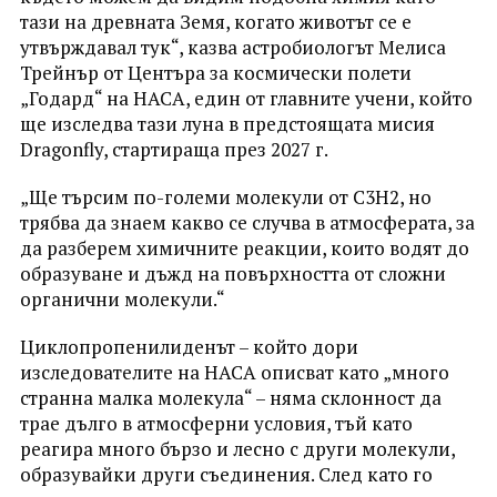
тази на древната Земя, когато животът се е
утвърждавал тук“, казва астробиологът Мелиса
Трейнър от Центъра за космически полети
„Годард“ на НАСА, един от главните учени, който
ще изследва тази луна в предстоящата мисия
Dragonfly, стартираща през 2027 г.
„Ще търсим по-големи молекули от C3H2, но
трябва да знаем какво се случва в атмосферата, за
да разберем химичните реакции, които водят до
образуване и дъжд на повърхността от сложни
органични молекули.“
Циклопропенилиденът – който дори
изследователите на НАСА описват като „много
странна малка молекула“ – няма склонност да
трае дълго в атмосферни условия, тъй като
реагира много бързо и лесно с други молекули,
образувайки други съединения. След като го