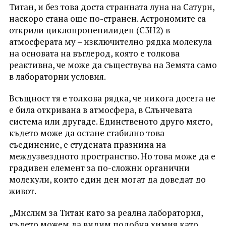
Титан, и без това доста странната луна на Сатурн,
наскоро стана още по-странен. Астрономите са
открили циклопропенилиден (C3H2) в
атмосферата му – изключително рядка молекула
на основата на въглерод, която е толкова
реактивна, че може да съществува на Земята само
в лабораторни условия.
Всъщност тя е толкова рядка, че никога досега не
е била откривана в атмосфера, в Слънчевата
система или другаде. Единственото друго място,
където може да остане стабилно това
съединение, е студената празнина на
междузвездното пространство. Но това може да е
градивен елемент за по-сложни органични
молекули, които един ден могат да доведат до
живот.
„Мислим за Титан като за реална лаборатория,
където можем да видим подобна химия като