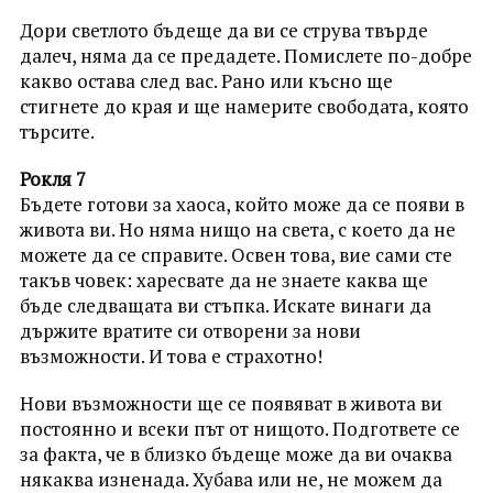
Дори светлото бъдеще да ви се струва твърде
далеч, няма да се предадете. Помислете по-добре
какво остава след вас. Рано или късно ще
стигнете до края и ще намерите свободата, която
търсите.
Рокля 7
Бъдете готови за хаоса, който може да се появи в
живота ви. Но няма нищо на света, с което да не
можете да се справите. Освен това, вие сами сте
такъв човек: харесвате да не знаете каква ще
бъде следващата ви стъпка. Искате винаги да
държите вратите си отворени за нови
възможности. И това е страхотно!
Нови възможности ще се появяват в живота ви
постоянно и всеки път от нищото. Подгответе се
за факта, че в близко бъдеще може да ви очаква
някаква изненада. Хубава или не, не можем да