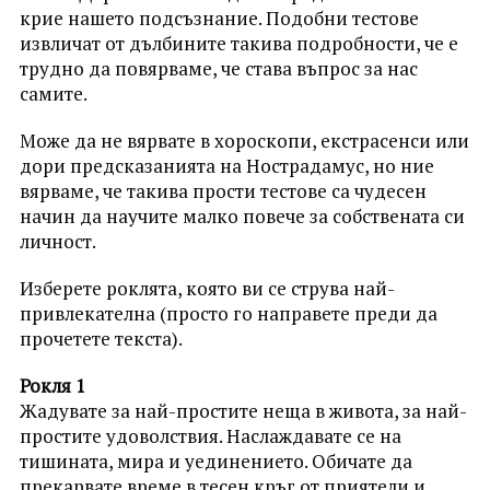
крие нашето подсъзнание. Подобни тестове
извличат от дълбините такива подробности, че е
трудно да повярваме, че става въпрос за нас
самите.
Може да не вярвате в хороскопи, екстрасенси или
дори предсказанията на Нострадамус, но ние
вярваме, че такива прости тестове са чудесен
начин да научите малко повече за собствената си
личност.
Изберете роклята, която ви се струва най-
привлекателна (просто го направете преди да
прочетете текста).
Рокля 1
Жадувате за най-простите неща в живота, за най-
простите удоволствия. Наслаждавате се на
тишината, мира и уединението. Обичате да
прекарвате време в тесен кръг от приятели и