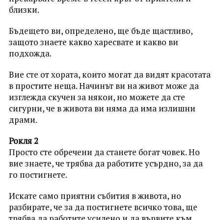
близки.
Бъдещето ви, определено, ще бъде щастливо,
защото знаете какво харесвате и какво ви
подхожда.
Вие сте от хората, които могат да видят красотата
в простите неща. Начинът ви на живот може да
изглежда скучен за някои, но можете да сте
сигурни, че в живота ви няма да има излишни
драми.
Рокля 2
Просто сте обречени да станете богат човек. Но
вие знаете, че трябва да работите усърдно, за да
го постигнете.
Искате само приятни събития в живота, но
разбирате, че за да постигнете всичко това, ще
трябва да работите усилено и да вървите към