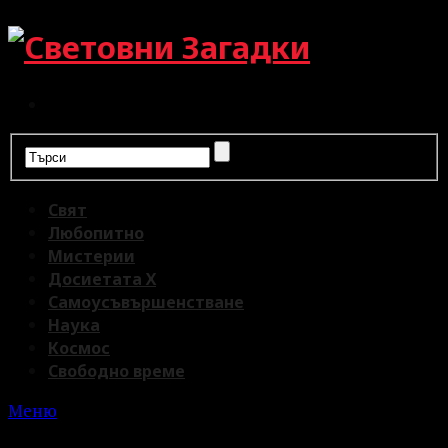
Свят
Любопитно
Мистерии
Досиетата Х
Самоусъвършенстване
Наука
Космос
Свободно време
Меню