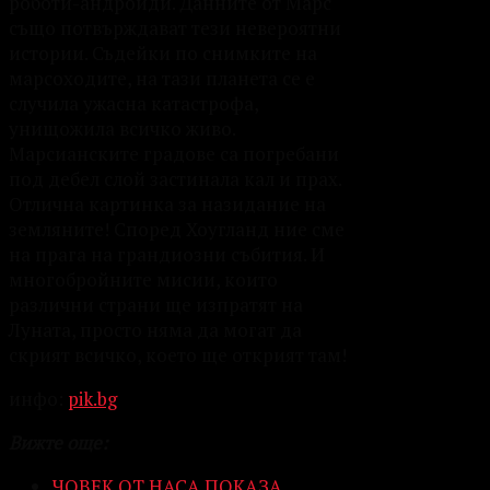
роботи-андроиди. Данните от Марс
също потвърждават тези невероятни
истории. Съдейки по снимките на
марсоходите, на тази планета се е
случила ужасна катастрофа,
унищожила всичко живо.
Марсианските градове са погребани
под дебел слой застинала кал и прах.
Отлична картинка за назидание на
земляните! Според Хоугланд ние сме
на прага на грандиозни събития. И
многобройните мисии, които
различни страни ще изпратят на
Луната, просто няма да могат да
скрият всичко, което ще открият там!
инфо:
pik.bg
Вижте още:
ЧОВЕК ОТ НАСА ПОКАЗА