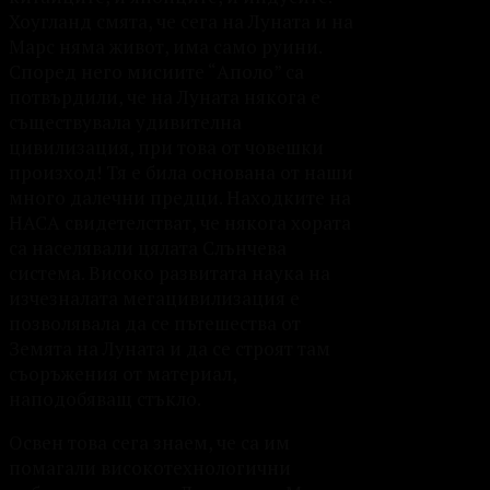
Хоугланд смята, че сега на Луната и на
Марс няма живот, има само руини.
Според него мисиите “Аполо” са
потвърдили, че на Луната някога е
съществувала удивителна
цивилизация, при това от човешки
произход! Тя е била основана от наши
много далечни предци. Находките на
НАСА свидетелстват, че някога хората
са населявали цялата Слънчева
система. Високо развитата наука на
изчезналата мегацивилизация е
позволявала да се пътешества от
Земята на Луната и да се строят там
съоръжения от материал,
наподобяващ стъкло.
Освен това сега знаем, че са им
помагали високотехнологични