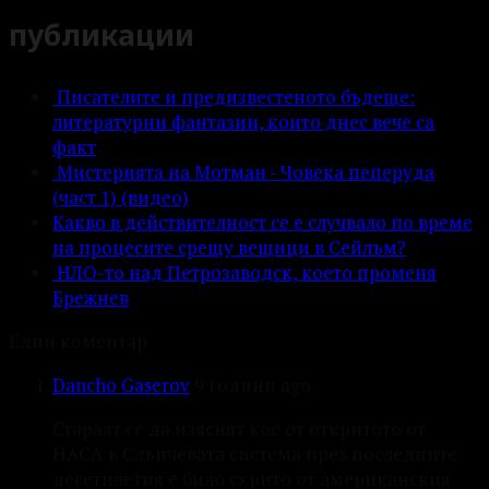
публикации
Писателите и предизвестеното бъдеще:
литературни фантазии, които днес вече са
факт
Мистерията на Мотман - Човека пеперуда
(част 1) (видео)
Какво в действителност се е случвало по време
на процесите срещу вещици в Сейлъм?
НЛО-то над Петрозаводск, което променя
Брежнев
Един коментар
Dancho Gaserov
9 години ago
Стараят се да изяснят кое от откритото от
НАСА в Слънчевата система през последните
десетилетия е било скрито от американския