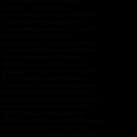
руската Федерална космическа
агенция. С обнародване на
сензационни фотографии нелегално
се занимават сътрудници на тези
учреждения, на които чисто и просто
са им омръзнали лъжите на
ръководството. Така на официалните
сайтове на НАСА могат да се открият
много интересни изображения,
например на “въздушни замъци”,
намиращи се на Луната. На снимките
ясно се виждат дори детайли на
удивителните конструкции, които са
изпълнени от прозрачен материал,
приличащ на стъкло. В средата на 90-те
години на миналия век и после през
2007 г. Ричард Хоугланд и негови
колеги организират пресконференции
в Националния прес-клуб на САЩ,
където на всеослушание заявяват, че