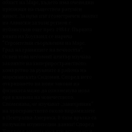
област на Марс, където има очевидни
признаци на съществен разумен
живот. За пръв път геометричен анализ
на Авински за този регион е
публикуван още през 1984 г. Първата
книга на Хоугланд се нарича
“Строителни съоръжения на Марс.
Град на границите на вечността“.
Освен това неговият център изучава
законите на хиперпространството
конкретно за руините в района на
марсианската Сидония. Според него
откриването на нови закони на
физиката може да ознаменува нова
ера в живота на човечеството.
Споменава, че изучават „завихряния“
на пространството около пирамидите
в Централна Америка. В тази връзка са
получили изумителни данни! Според
Хоугланд американските астронавти