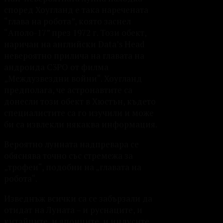
според Хоугланд е така наречената
“глава на робота”, която заснел
“Аполо-17” през 1972 г. Този обект,
наричан на английски Data’s Head
невероятно прилича на главата на
андроида C3PO от филма
„Междузвездни войни“. Хоугланд
предполага, че астронавтите са
донесли този обект в Хюстън, където
специалистите са го изучили и може
би са извлекли някаква информация.
Вероятно лунната надпревара се
обяснява точно със стремежа за
„трофеи“, подобни на „главата на
робота“.
Изведнъж всички са се забързали да
отидат на Луната – и руснаците, и
китайците, и японците, и индусите.