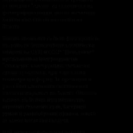
от мисиите “Аполо” са запечатали на
фотографии хиляди, ако не и стотици
хиляди изкуствени аномалии на
Луната.
Такива аномалии са били фиксирани и
по-рано от безпилотните космически
апарати на САЩ и СССР. “Находките”
представляват полуразрушени
“стъклени” конструкции, съставени
сякаш от отломки, при това с ясни
геометрични форми. Те пречупват и
разсейват слънчевата светлина над
цялата повърхност на Луната. Образно
казано, на Луната има множество
огромни стъклени кули, блестящи
руини и разнообразни призми, много
от които висят във въздуха.
Най-невероятната лунна находка