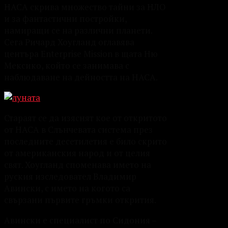
НАСА скрива множество тайни за НЛО
и за фантастични постройки,
намиращи се на различни планети.
Сега Ричард Хоугланд оглавява
центъра Enterprise Mission в щата Ню
Мексико, който се занимава с
наблюдаване на дейността на НАСА.
Стараят се да изяснят кое от откритото
от НАСА в Слънчевата система през
последните десетилетия е било скрито
от американския народ и от целия
свят. Хоугланд споменава името на
руския изследовател Владимир
Авински, с името на когото са
свързани първите гръмки открития.
Авински е специалист по Сидония –