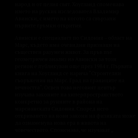
народ и от целия свят. Хоугланд споменава
името на руския изследовател Владимир
Авински, с името на когото са свързани
първите гръмки открития.
Авински е специалист по Сидония – област на
Марс, където има очевидни признаци на
съществен разумен живот. За пръв път
геометричен анализ на Авински за този
регион е публикуван още през 1984 г. Първата
книга на Хоугланд се нарича “Строителни
съоръжения на Марс. Град на границите на
вечността“. Освен това неговият център
изучава законите на хиперпространството
конкретно за руините в района на
марсианската Сидония. Според него
откриването на нови закони на физиката може
да ознаменува нова ера в живота на
човечеството. Споменава, че изучават „