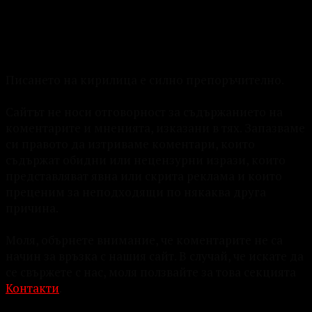
Писането на кирилица е силно препоръчително.
Сайтът не носи отговорност за съдържанието на
коментарите и мненията, изказани в тях. Запазваме
си правото да изтриваме коментари, които
съдържат обидни или нецензурни изрази, които
представляват явна или скрита реклама и които
преценим за неподходящи по някаква друга
причина.
Моля, обърнете внимание, че коментарите не са
начин за връзка с нашия сайт. В случай, че искате да
се свържете с нас, моля ползвайте за това секцията
Контакти
.