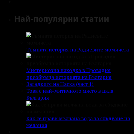
Най-популярни статии
Тъмната история на Радиевите момичета
Мистериозна находка в Провадия
преобръща историята на България
Загадките на Наска (част 1)
Това е най-митичното място в цяла
България!
Как се прави мълчана вода за сбъдване на
желания