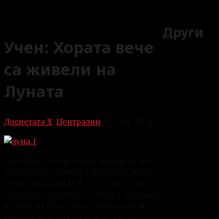
Други
Учен: Хората вече
са живели на
Луната
Досиетата Х
,
Централни
/
28 авг. 2024
Интервю на известния американски
изследовател
Ричард Хоугланд, бивш
сътрудник на НАСА, за руския сайт
“Ехото на планетата”. Ричард Хоугланд
е автор на бестселъра “Тъмна мисия:
тайната история на НАСА“. От 30