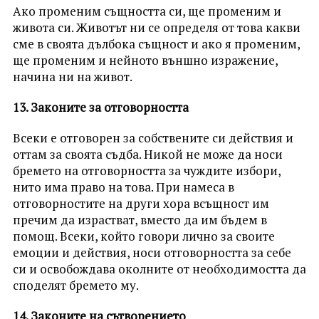
Ако променим същността си, ще променим и
живота си. Животът ни се определя от това какви
сме в своята дълбока същност и ако я променим,
ще променим и нейното външно изражение,
начина ни на живот.
13. Законите за отговорността
Всеки е отговорен за собствените си действия и
оттам за своята съдба. Никой не може да носи
бремето на отговорността за чуждите избори,
нито има право на това. При намеса в
отговорностите на други хора всъщност им
пречим да израстват, вместо да им бъдем в
помощ. Всеки, който говори лично за своите
емоции и действия, носи отговорността за себе
си и освобождава околните от необходимостта да
споделят бремето му.
14. Законите на сътворението