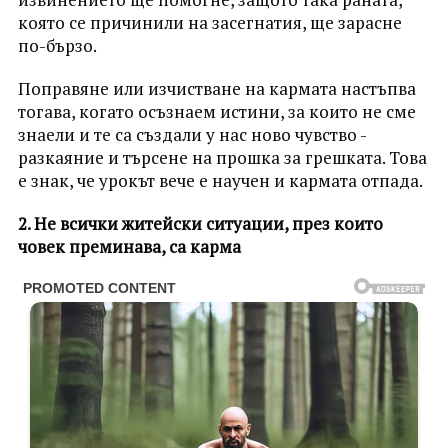
която се причинили на засегнатия, ще зарасне
по-бързо.
Поправяне или изчистване на кармата настъпва
тогава, когато осъзнаем истини, за които не сме
знаели и те са създали у нас ново чувство -
разкаяние и търсене на прошка за грешката. Това
е знак, че урокът вече е научен и кармата отпада.
2. Не всички житейски ситуации, през които
човек преминава, са карма