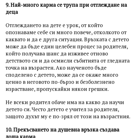
9. Най-много карма се трупа при отглеждане на
деца
Отглеждането на дете е урок, от който
опознаваме себе си много повече, отколкото от
каквато и да е друга ситуация. Връзката с детето
може да бъде един целебен процес за родителя,
който получава шанс да изживее отново
детството си и да осмисли събитията от гледната
точка на възрастен. Ако наученото бъде
споделено с детето, може да се окаже много
ценно в неговото по-бързо и безболезнено
израстване, пропускайки някои грешки.
Не всеки родител обаче има на какво да научи
детето си. Често детето е учител за родителя,
защото духът му е по-зрял от този на възрастния.
10. Прекъсването на душевна връзка създава
лоша карма