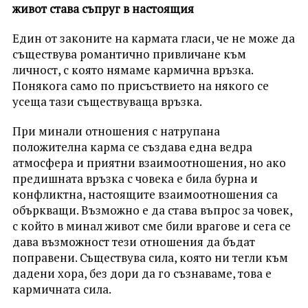
живот става съпруг в настоящия
Един от законите на кармата гласи, че не може да
съществува романтично привличане към
личност, с която нямаме кармична връзка.
Понякога само по присъствието на някого се
усеща тази съществуваща връзка.
При минали отношения с натрупана
положителна карма се създава една ведра
атмосфера и приятни взаимоотношения, но ако
предишната връзка с човека е била бурна и
конфликтна, настоящите взаимоотношения са
объркващи. Възможно е да става въпрос за човек,
с който в минал живот сме били врагове и сега се
дава възможност тези отношения да бъдат
поправени. Съществува сила, която ни тегли към
дадени хора, без дори да го съзнаваме, това е
кармичната сила.