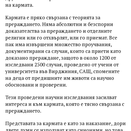
на кармата.
Кармата е пряко свързана с теорията за
прераждането. Няма абсолютни и безспорни
доказателства за прераждането и отделните
религии или го отхвърлят, или го приемат. Все
пак има извършени множество проучвания,
документирани са случаи, които са приети като
доказано прераждане, защото в около 1200 от
изследвани 2500 случая, проведено от учени от
университета във Вирджиния, САЩ, спомените
на деца от предишните им животи са научно
обосновани и проверени.
Тези проведени научни изследвания засилват
интереса и към кармата, която е тясно свързана с
прераждането.
Представата за кармата е като за наказание, дори
двете думи се използват като синоними, но това