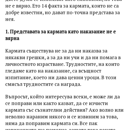
не е вярно. Ето 14 факта за кармата, които не са
добре известни, но дават по-точна представа за
нея.
1. Представата за кармата като наказание не е
вярна
Кармата съществува не за да ни наказва за
някакви грешки, а за да ни учи и да ни помага в
личностното израстване. Трудностите, на които
гледаме като на наказание, са всъщност
изпитание, което ни дава ценни уроци. В този
смисъл трудностите са награда.
Въпросът, който интересува всеки, е може ли да
се поправи или както казват, да се изчисти
кармата със съзнателни действия? Ако волно или
неволно нараним някого и се извиним за това,
няма да поправим кармата си. Все пак
извинението ще помогне, защото така раната,