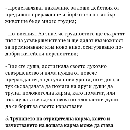
- Представляват наказание за лоши действия от
предишно прераждане и борбата за по-добър
живот ще бъде много трудна;
- По-висшият Аз знае, че трудностите ще съкратят
пътя на усъвършенстване и ще дадат възможност
за преминаване към ново ниво, осигуряващо по-
добри житейски перспективи;
- Вие сте душа, достигнала своето духовно
съвършенство и няма нужда от повече
прераждания, за да учи нови уроци, но е дошла
тук със задачата да помага на други души да
трупат положителна карма, като помагат, или
пък душата ви вдъхновява по-злощастни души
да се борят за своето израстване.
5. Трупането на отрицателна карма, както и
изчистването на лошата карма може да става