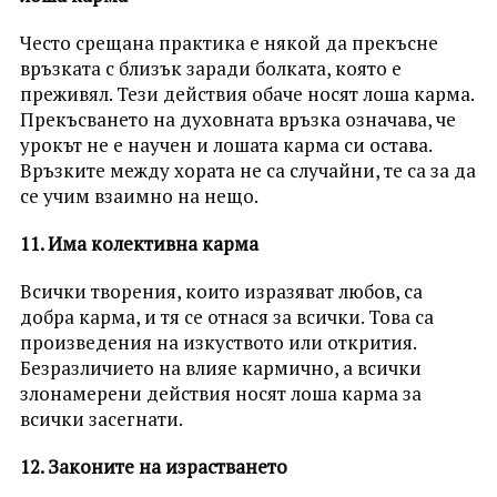
Често срещана практика е някой да прекъсне
връзката с близък заради болката, която е
преживял. Тези действия обаче носят лоша карма.
Прекъсването на духовната връзка означава, че
урокът не е научен и лошата карма си остава.
Връзките между хората не са случайни, те са за да
се учим взаимно на нещо.
11. Има колективна карма
Всички творения, които изразяват любов, са
добра карма, и тя се отнася за всички. Това са
произведения на изкуството или открития.
Безразличието на влияе кармично, а всички
злонамерени действия носят лоша карма за
всички засегнати.
12. Законите на израстването