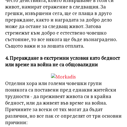
Често действията, които извършваме в този си
живот, намират отражение в следващия. За
грешки, извършени сега, ще се плаща в друго
прераждане, както и наградата за добро дело
може да остане за следващ живот. Затова
стремежът към добро е естествено човешко
състояние, то все някога ще бъде възнаградено.
Същото важи и за лошата отплата.
4. Прераждане в екстремни условия като бедност
или време на война не са общовалидни
Отделни хора или големи човешки групи
понякога са поставени пред еднакви житейски
трудности - да преживеят живота си в крайна
бедност, или да живеят във време на война.
Причините за всеки от тях могат да бъдат
различни, но все пак се определят от три основни
причини: