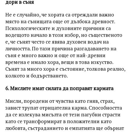
дори в съня
Не е случайно, че хората са отреждали важно
място на сънищата още от дълбока древност.
Психологическите и духовните причини са
водещото начало в този избор, но същественото
е, че сънят често се явява духовен водач на
личността. По тази причина разгадаването на
съня е много важно и още от най-древни
времена е имало хора, вещи в това изкуство.
Сънят за много хора е състояние, толкова реално,
колкото и бодърстването.
6. Мислите имат силата да поправят кармата
Мисли, породени от чувства като гняв, страх,
завист трупат отрицателна карма. Способността
да се излекува мисълта от тези пагубни страсти
като се трансформират в положителни като
любовта, състраданието и емпатията ще обърнат