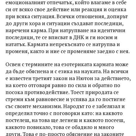
емоционалният отпечатък, който влагаме в себе
си от всяко свое действие или реакция и оценка
при всяка ситуация. Всички отношения, допирът
до други хора и ситуации създават последици,
наречени карма. При натрупване на идентични
последици, те се вписват в ДНК и ги носим и
нататък. Кармата непрекъснато се натрупва и
променя, както и ние се променяме заедно с нея.
Освен с термините на езотериката кармата може
да бъде обяснена и с езика на науката. На всички
е известен третият закон на Нютон за действието,
на което отговаря равно по сила и обратно по
посока противодействие. Тоест природата се
стреми към равновесие и успява да го постигне
със своите механизми. Народът го е забелязал и
определил точно с поговорки като: на каквото
постелеш, на това ще легнеш и каквото посееш,
каквото повикало, това се обадило и много
други. Това е по-просто обяснение на законите