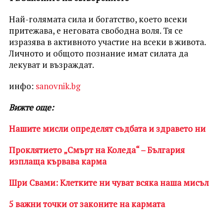
Най-голямата сила и богатство, което всеки
притежава, е неговата свободна воля. Тя се
изразява в активното участие на всеки в живота.
Личното и общото познание имат силата да
лекуват и възраждат.
инфо:
sanovnik.bg
Вижте още:
Нашите мисли определят съдбата и здравето ни
Проклятието „Смърт на Коледа“ – България
изплаща кървава карма
Шри Свами: Клетките ни чуват всяка наша мисъл
5 важни точки от законите на кармата