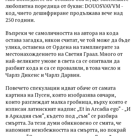
любопитна поредица от букви: DOUOSVAVVM -
код, чието дешифриране продължава вече над
250 години.
Въпреки че самоличността на автора на кода
остава загадка, някои считат, че той може да бъде
улика, оставена от Ордена на тамплиерите за
местонахождението на Светия Граал. Много от
най-великите умове в света са се опитвали да
разбият кода и са се проваляли, в това число и
Чарлз Дикенс и Чарлз Дарвин.
Повечето спекулации идват обаче от самата
картина на Пусен, която изобразява овчари,
които разглеждат малка гробница, върху която е
изписан латинският надпис „Et in Arcadia ego“ - „И
в Аркадия съм“, където под „съм“ се разбира
смъртта. За тези думи обикновено се смята, че
напомнят неизбежността на смъртта, но покрай