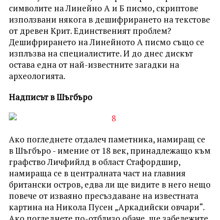
символите на Линейно А и Б писмо, скриптове
използвани някога в дешифрирането на текстове
от древен Крит. Единственият проблем?
Дешифрирането на Линейното А писмо също се
изплъзва на специалистите. И до днес дискът
остава една от най-известните загадки на
археологията.
Надписът в Шъгбъро
Ако погледнете отдалеч паметника, намиращ се
в Шъгбъро - имение от 18 век, принадлежащо към
графство Личфийлд в област Стафордшир,
намиращa се в централната част на главния
британски остров, едва ли ще видите в него нещо
повече от изваяно пресъздаване на известната
картина на Никола Пусен „Аркадийски овчари“.
Ако погледнете по-отблизо обаче, ще забележите