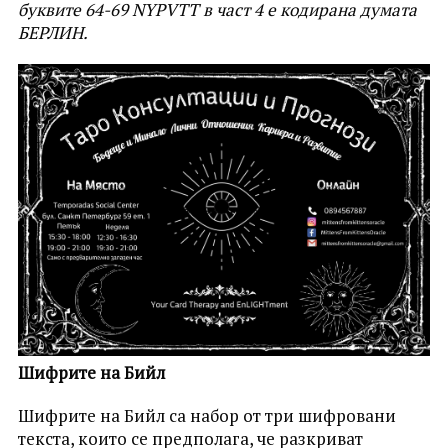
буквите 64-69 NYPVTT в част 4 е кодирана думата
БЕРЛИН.
Шифрите на Бийл
Шифрите на Бийл са набор от три шифровани
текста, които се предполага, че разкриват