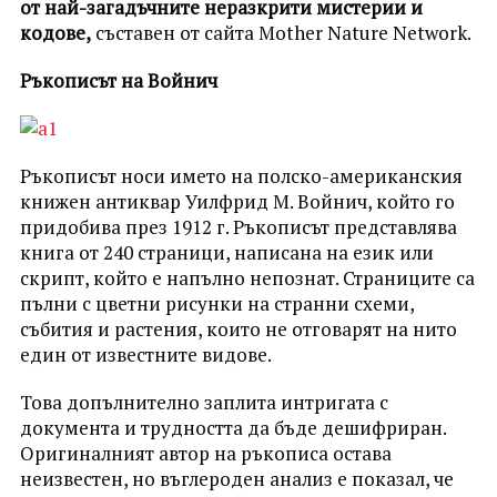
от най-загадъчните неразкрити мистерии и
кодове,
съставен от сайта Мother Nature Network.
Ръкописът на Войнич
Ръкописът носи името на полско-американския
книжен антиквар Уилфрид М. Войнич, който го
придобива през 1912 г. Ръкописът представлява
книга от 240 страници, написана на език или
скрипт, който е напълно непознат. Страниците са
пълни с цветни рисунки на странни схеми,
събития и растения, които не отговарят на нито
един от известните видове.
Това допълнително заплита интригата с
документа и трудността да бъде дешифриран.
Оригиналният автор на ръкописа остава
неизвестен, но въглероден анализ е показал, че