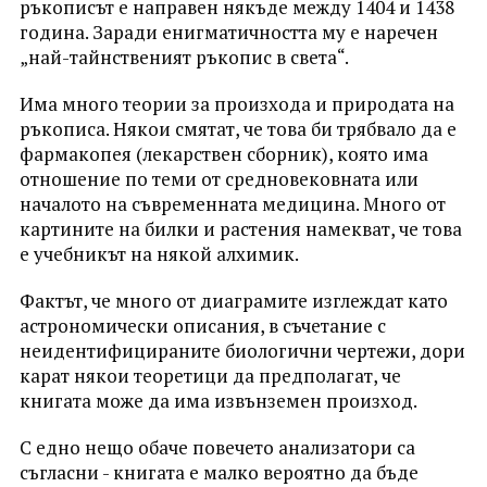
ръкописът е направен някъде между 1404 и 1438
година. Заради енигматичността му е наречен
„най-тайнственият ръкопис в света“.
Има много теории за произхода и природата на
ръкописа. Някои смятат, че това би трябвало да е
фармакопея (лекарствен сборник), която има
отношение по теми от средновековната или
началото на съвременната медицина. Много от
картините на билки и растения намекват, че това
е учебникът на някой алхимик.
Фактът, че много от диаграмите изглеждат като
астрономически описания, в съчетание с
неидентифицираните биологични чертежи, дори
карат някои теоретици да предполагат, че
книгата може да има извънземен произход.
С едно нещо обаче повечето анализатори са
съгласни - книгата е малко вероятно да бъде