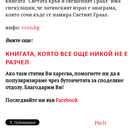
книгата “Светата кръв и свещеният Граал” има
спекулации, че латинският израз е анаграма,
която сочи къде се намира Светият Граал.
инфо:
econ.bg
Вижте още:
КНИГАТА, КОЯТО ВСЕ ОЩЕ НИКОЙ НЕ Е
РАЗЧЕЛ
Ако тази статия Ви харесва, помогнете ни да я
популяризираме чрез бутончетата за споделяне
отдолу. Благодарим Ви!
Последвайте ни във
Facebook
Pin It