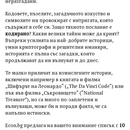
неразгадани.
Кодовете, пъзелите, загадъчното изкуство и
символите ни провокират с интригата, която
съдържат в себе си. Защо тяхното послание е
кодирано
? Какви велики тайни може да крият?
Въпреки усилията на най-добрите историци,
умни криптографи и решителни иманяри,
историята е пълна със загадки, които
продължават да ни вълнуват и до днес.
Те малко приличат на измислените истории,
включени например в книгата и филма
„Шифърът на Леонардо“ („The Da Vinci Code“) или
пък във филма „Съкровището“ (“National
Treasure”), но са много по-заплетени и
вълнуващи, може би и поради факта, че са
напълно истински.
Econ.bg предлага на вашето внимание списък с
10