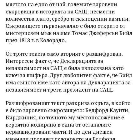
мястото на едно от най-големите заровени
съкровища в историята на САЩ: несметни
количества злато, сребро и скъпоценни камъни.
Съкровището първоначално е било открито от
мистериозен мъж на име Томас Джеферсън Бийл
през 1818 г. в Колорадо.
От трите текста само вторият е разшифрован.
Интересен факт е, че Декларацията за
независимост на САЩ е била използвана като
ключ за шифъра. Друг любопитен факт е, че Бийл
има същото име като автора на Декларацията за
независимост и трети президент на САЩ.
Разшифрованият текст разкрива окръга, в който
е било заровено съкровището: Бедфорд Каунти,
Вирджиния, но точното му местоположение е
вероятно кодирано в една от останалите
неразшифровани части. И до ден днешен
иманяри преравят склоновете на Бедфорд