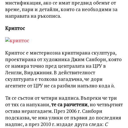
мистификация, ако се имат предвид обемът от
време, пари и детайли, които са необходими за
направата на ръкописа.
Kриптос
Криптос е мистериозна криптирана скулптура,
проектирана от художника Джим Санборн, която
се намира точно пред централата на ЦРУ в
Ленгли, Вирджиния. В действителност
скулптурата е толкова загадъчна, че дори
агентите от ЦРУ не са разбили напълно кода ѝ.
Тя се състои от четири надписа. Въпреки че три
от тях са напукани,
те са разчетени
, но четвъртият
остава неразгадаем. През 2006 г. Санборн
подсказва, че има улики от първия до последния
надпис, а през 2010 г. издаде друга следа:
С