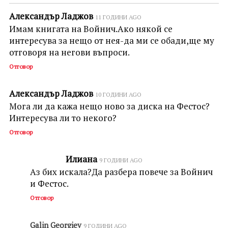
Александър Ладжов
11 ГОДИНИ AGO
Имам книгата на Войнич.Ако някой се
интересува за нещо от нея-да ми се обади,ще му
отговоря на негови въпроси.
Отговор
Александър Ладжов
10 ГОДИНИ AGO
Мога ли да кажа нещо ново за диска на Фестос?
Интересува ли то некого?
Отговор
Илиана
9 ГОДИНИ AGO
Аз бих искала?Да разбера повече за Войнич
и Фестос.
Отговор
Galin Georgiev
9 ГОДИНИ AGO