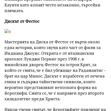
Каунти като копаят често незаконно, търсейки
плячката.
Дискът от Фестос
Мистерията на Диска от Фестос се върти около
една история, която звучи като част от филм за
Индиана Джоунс. Открита е от италианския
археолог Луиджи Перние през 1908 г. в
минойския дворец Фестос на остров Крит, за
който се смята, че е бил убежище на Радамантис –
брат на цар Минос. Дискът е изработен от печена
глина и съдържа тайнствени символи, които
вероятно представляват непозната форма на
йероглифи. Смята се, че е направен през второто
хилядолетие преди Христа.
Някои учени смятат, че йероглифите приличат на