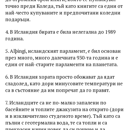
точно преди Коледа, тъй като книгите са едни от
най-често купуваните и предпочитани коледни
подаръци.
4. В Исландия бирата е била нелегална до 1989
година.
5. Alþingi, исландският парламент, е бил основан
през много, много далечната 930-та година и е
един от най-старите парламенти на планетата.
6. В Исландия хората просто обожават да ядат
сладолед, като дори минусовите температури не
са в състояние да им попречат да го правят.
7. Исландците са не по-малко запалени по
басейните и топлите джакузита на открито (дори
и в изключително студеното време). Тъй като са
пълни с геотермална вода, те са топли и са
прекрасен начин човек да си почине и да