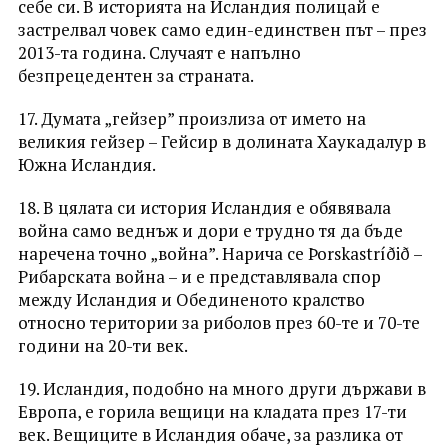
себе си. В историята на Исландия полицай е
застрелвал човек само един-единствен път – през
2013-та година. Случаят е напълно
безпрецедентен за страната.
17. Думата „гейзер” произлиза от името на
великия гейзер – Гейсир в долината Хаукадалур в
Южна Исландия.
18. В цялата си история Исландия е обявявала
война само веднъж и дори е трудно тя да бъде
наречена точно „война”. Нарича се Þorskastríðið –
Рибарската война – и е представлявала спор
между Исландия и Обединеното кралство
относно територии за риболов през 60-те и 70-те
години на 20-ти век.
19. Исландия, подобно на много други държави в
Европа, е горила вещици на кладата през 17-ти
век. Вещиците в Исландия обаче, за разлика от