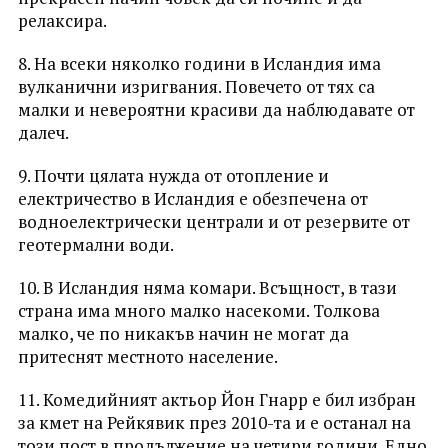
релаксира.
8. На всеки няколко години в Исландия има
вулканични изригвания. Повечето от тях са
малки и невероятни красиви да наблюдавате от
далеч.
9. Почти цялата нужда от отопление и
електричество в Исландия е обезпечена от
водноелектрически централи и от резервите от
геотермални води.
10. В Исландия няма комари. Всъщност, в тази
страна има много малко насекоми. Толкова
малко, че по никакъв начин не могат да
притеснят местното население.
11. Комедийният актьор Йон Гнарр е бил избран
за кмет на Рейкявик през 2010-та и е останал на
този пост в продължение на четири години. Едно