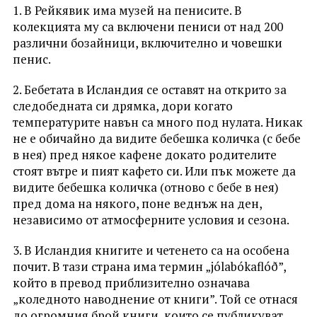
1. В Рейкявик има музей на пенисите. В
колекцията му са включени пениси от над 200
различни бозайници, включително и човешки
пенис.
2. Бебетата в Исландия се оставят на открито за
следобедната си дрямка, дори когато
температурите навън са много под нулата. Никак
не е обичайно да видите бебешка количка (с бебе
в нея) пред някое кафене докато родителите
стоят вътре и пият кафето си. Или пък можете да
видите бебешка количка (отново с бебе в нея)
пред дома на някого, поне веднъж на ден,
независимо от атмосферните условия и сезона.
3. В Исландия книгите и четенето са на особена
почит. В тази страна има термин „jólabókaflóð”,
който в превод приблизително означава
„коледното наводнение от книги”. Той се отнася
до огромния брой книги, които се публикуват