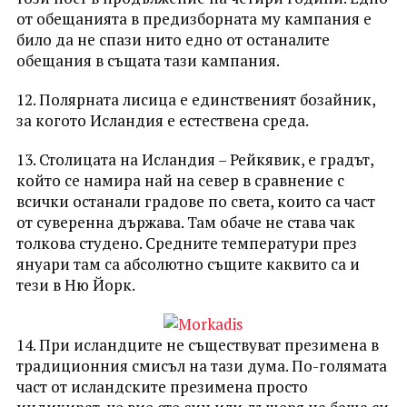
от обещанията в предизборната му кампания е
било да не спази нито едно от останалите
обещания в същата тази кампания.
12. Полярната лисица е единственият бозайник,
за когото Исландия е естествена среда.
13. Столицата на Исландия – Рейкявик, е градът,
който се намира най на север в сравнение с
всички останали градове по света, които са част
от суверенна държава. Там обаче не става чак
толкова студено. Средните температури през
януари там са абсолютно същите каквито са и
тези в Ню Йорк.
14. При исландците не съществуват презимена в
традиционния смисъл на тази дума. По-голямата
част от исландските презимена просто