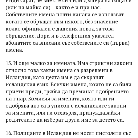
индикират, че вие сте син или дъщеря на баща си
(или на майка си) – както е и при нас.
Собствените имена почти винаги се използват
когато се обръщат към някого, без значение
колко официален е дадения повод за това
обръщение. Дори и в телефонния указател
абонатите са вписани със собствените си (първи)
имена.
15. И още малко за имената. Има стриктни закони
относно това какви имена са разрешени в
Исландия, като целта им е да съхранят
исландския език. Всички имена, които не са били
приети преди, трябва да преминат одобрението
на т.нар. Комисия за имената, която или ги
одобрява ако са в унисон с исландските закони
за имената, или ги отхвърля, принуждавайки
родителите да изберат други име за детето си.
16. Полицаите в Исландия не носят пистолети със