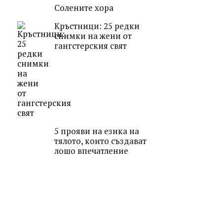
Солените хора
Кръстници: 25 редки
снимки на жени от
гангстерския свят
5 прояви на езика на
тялото, които създават
лошо впечатление