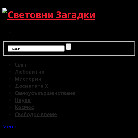
Свят
Любопитно
Мистерии
Досиетата Х
Самоусъвършенстване
Наука
Космос
Свободно време
Меню