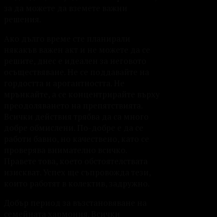
за да можете да вземете важни
решения.
Ако дълго време сте планирали
някакъв важен акт и не можете да се
решите, днес е идеален за неговото
осъществяване. Не се поддавайте на
гордостта и арогантността. Не
мрънкайте, а се концентрирайте върху
преодоляването на препятствията.
Всички действия трябва да са много
добре обмислени. По-добре е да се
работи бавно, но качествено, като се
проверява внимателно всичко.
Правете това, което обстоятелствата
изискват. Успех ще съпровожда тези,
които работят в колектив, задружно.
Добър период за възстановяване на
семейната хармония. Всички