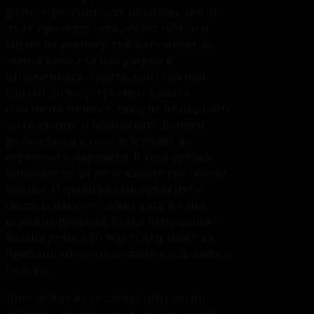
разговори, които сте отлагали, могат
да се проведат сега, но без обиди и
сцени на ревност, тъй като могат да
станат повод за нов разрив в
отношенията. Хората, които са най-
близко до вас, отразяват вашата
собствена личност, така, че не бързайте
да ги съдите и обвинявате. Всички
разногласия в този ден водят до
сериозни конфликти. В тази връзка
опитайте се да не се карате със своите
близки. Поради взаимовръзките в
света, всичко се случва като в една
верижна реакция. Всяка неправилно
казана дума в 20 лунен ден може да
причини много нежелани последици в
бъдеще.
Днес могат да се случат интересни
събития, да изпитате нови емоции и