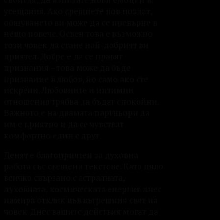
усещания. Ако срещнете нов познат,
общуването ви може да се превърне в
нещо повече. Освен това е възможно
този човек да стане най-добрият ви
приятел. Добре е да се правят
признания – това може да бъде
признание в любов, но само ако сте
искрени. Любовните и интимни
отношения трябва да бъдат спокойни.
Важното е на двамата партньори да
им е приятно и да се чувстват
комфортно един с друг.
Денят е благоприятен за духовна
работа със свещени текстове. Като цяло
всичко свързано с астралната,
духовната, космическата енергия днес
намира отклик във вътрешния свят на
човек. Днес вашите действия могат да