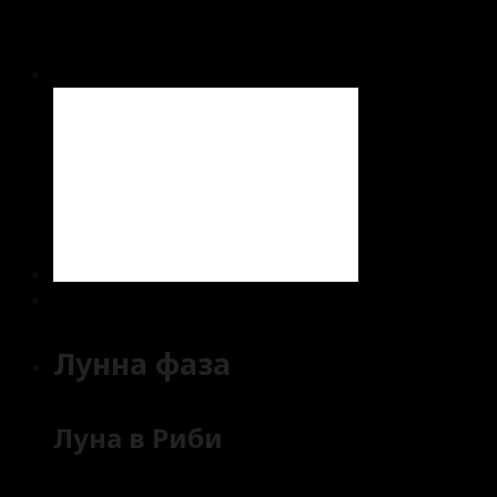
Лунна фаза
Луна в Риби