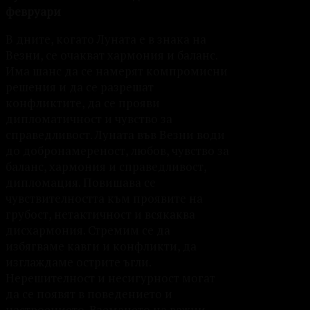
февруари
В дните, когато Луната е в знака на
Везни, се очакват хармония и баланс.
Има шанс да се намерят компромисни
решения и да се разрешат
конфликтите, да се прояви
дипломатичност и чувство за
справедливост. Луната във Везни води
до добронамереност, любов, чувство за
баланс, хармония и справедливост,
дипломация. Повишава се
чувствителността към проявите на
грубост, нетактичност и всякаква
дисхармония. Стремим се да
избягваме кавги и конфликти, да
изглаждаме острите ъгли.
Нерешителност и несигурност могат
да се появят в поведението и
настроението. Вземането на важни