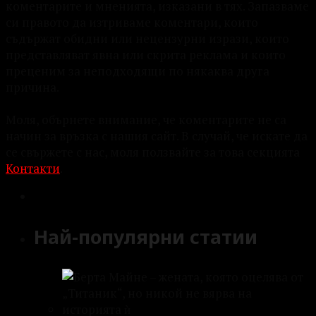
коментарите и мненията, изказани в тях. Запазваме
си правото да изтриваме коментари, които
съдържат обидни или нецензурни изрази, които
представляват явна или скрита реклама и които
преценим за неподходящи по някаква друга
причина.
Моля, обърнете внимание, че коментарите не са
начин за връзка с нашия сайт. В случай, че искате да
се свържете с нас, моля ползвайте за това секцията
Контакти
.
Най-популярни статии