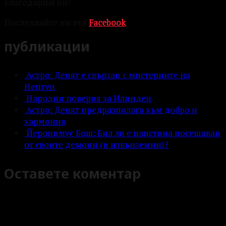
Благодарим Ви!
Последвайте ни във
Facebook
публикации
Астро: Денят е свързан с мистериите на
Нептун
Народни поверия за Илинден
Астро: Денят предразполага към добро и
хармония
Йеронимус Бош: Бил ли е наистина посещаван
от своите демони (и извънземни)?
Оставете коментар