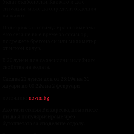
бъдат съдбоносни. Каквато и да е
ситуация, може да определи бъдещия
ви живот.
Подстрижката стимулира оптимизма.
Ако сега не ви е време за фризьор,
подрежете бретона си или милиметър
от някой кичур.
В 20 лунен ден са засилени целебните
свойства на водата.
Следва 21 лунен ден от 23:19ч на 31
януари до 00:22ч на 2 февруари
източник:
novini.bg
Ако тази статия Ви харесва, помогнете
ни да я популяризираме чрез
бутончетата за споделяне отдолу.