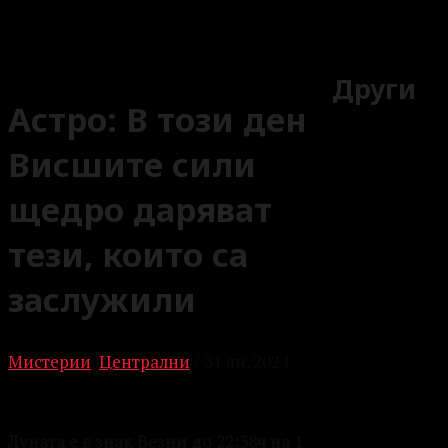
Други
Астро: В този ден
Висшите сили
щедро даряват
тези, които са
заслужили
Мистерии
,
Централни
/
31 ян. 2024
Луната е в знак Везни до 22:38ч на 1