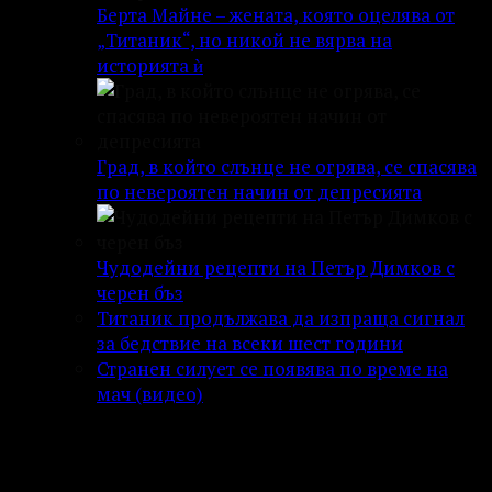
Берта Майне – жената, която оцелява от
„Титаник“, но никой не вярва на
историята ѝ
Град, в който слънце не огрява, се спасява
по невероятен начин от депресията
Чудодейни рецепти на Петър Димков с
черен бъз
Титаник продължава да изпраща сигнал
за бедствие на всеки шест години
Странен силует се появява по време на
мач (видео)