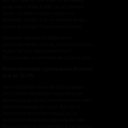
решения е най-добре да се отложи.
Може да почувствате нужда от
почивка. Добре е да се правят неща,
които изискват бързо завършване.
Уязвими органи са бъбреците,
надбъбречните жлези, долната част на
гърба, целия гръбначен стълб.
Подходящо за лечение на зъби и уши.
Лунен календар: продължава 20 лунен
ден до 23:19ч
Днес Висшите сили щедро даряват
тези, които излъчват енергията на
любовта и доброта към околният свят.
Ден за алхимия на духа. Време за
постигане на висша мъдрост, за
вътрешно творческо преображение.
Подходящо за уединение и размисъл,