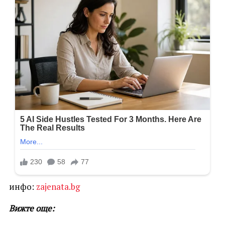
инфо:
zajenata.bg
Вижте още: