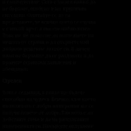
и самочувствие. Сега е много важно да
не бързате, особено в по-критични
ситуации. Опитайте се да си
представите, че всичко което се случва
е с някой друг, а вие сте наблюдател.
Това ще ви помогне да погледнете на
нещата от страни и да откриете най-
доброто решение за себе си. В личен
план не бързайте да се раздавате и да
правите сериозни заявления и
обещания.
Стрелец
Това е седмица, в която ще бъдете
способни на чудеса. Всичко, към което
подхождате с добри намерения ще се
получи повече от добре. Важното е да
действате сами и да не разгласявате
намеренията си. Потърсете отдушник