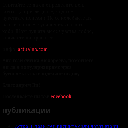
Опитайте се да си определите цел,
която да преследвате, за да се
чувствате полезни. Не се колебайте да
вложите повече усилия във вашето
хоби. Щом душата ви се чувства добре,
значи сте на прав път.
инфо:
actualno.com
Ако тази статия Ви харесва, помогнете
ни да я популяризираме чрез
бутончетата за споделяне отдолу.
Благодарим Ви!
Последвайте ни във
Facebook
публикации
Астро: В този ден висшите сили дават втори