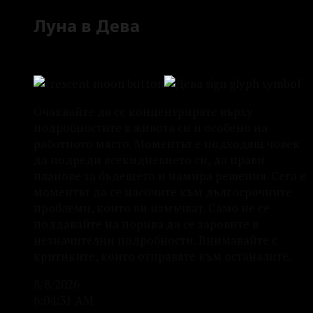
Луна в Дева
Очаквайте да се концентрирате върху
подробностите в живота си и особено на
работното място. Моментът е подходящ човек
да подреди всекидневието си, да прави
планове за бъдещето и намира решения. Сега е
моментът да се насочите към дългосрочните
проблеми, които ви измъчват. Само не се
поддавайте на порива да се заровите в
незначителни подробности. Внимавайте с
критиките, които отправяте към останалите.
8/8/2026
6:04:31 AM