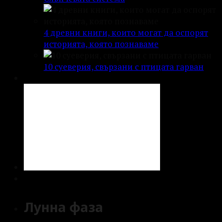
4 древни книги, които могат да оспорят
историята, която познаваме
10 суеверия, свързани с птицата гарван
Лунна фаза