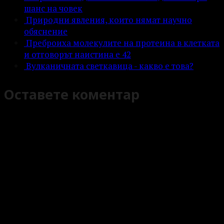
шанс на човек
Природни явления, които нямат научно
обяснение
Преброиха молекулите на протеина в клетката
и отговорът наистина е 42
Вулканичната светкавица - какво е това?
Оставете коментар