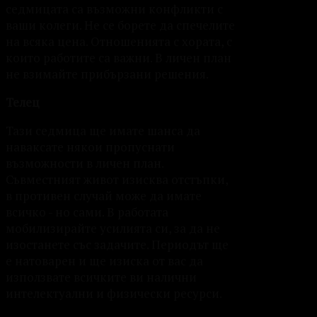
седмицата са възможни конфликти с
ваши колеги. Не се борете да спечелите
на всяка цена. Отношенията с хората, с
които работите са важни. В личен план
не взимайте прибързани решения.
Телец
Тази седмица ще имате шанса да
наваксате някои пропуснати
възможности в личен план.
Съвместният живот изисква отстъпки,
в противен случай може да имате
всичко - но сами. В работата
мобилизирайте усилията си, за да не
изостанете със задачите. Периодът ще
е натоварен и ще изиска от вас да
използвате всичките ви налични
интелектуални и физически ресурси.