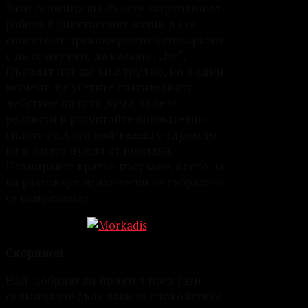
Тази седмица ще бъдете затрупани от
работа. Единственият начин да се
спасите от прекомерното натоварване
е да се научите да казвате: „Не“.
Първият път ще ви е трудно, но в един
момент ще усетите спасителното
действие на тази дума. Бъдете
реалисти и разчитайте внимателно
силите си. Сега най-важно е здравето
ви и имате нужда от почивка.
Планирайте кратко пътуване, което да
ви разтовари психически от събралото
се напрежение.
Скорпион
Най-добрият ви приятел през тази
седмица ще бъде вашето спокойствие