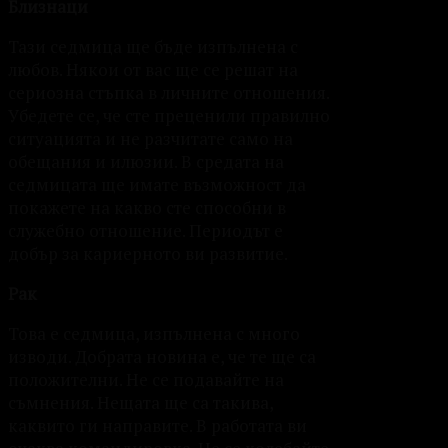
Близнаци
Тази седмица ще бъде изпълнена с
любов. Някои от вас ще се решат на
сериозна стъпка в личните отношения.
Убедете се, че сте преценили правилно
ситуацията и не разчитате само на
обещания и илюзии. В средата на
седмицата ще имате възможност да
покажете на какво сте способни в
служебно отношение. Периодът е
добър за кариерното ви развитие.
Рак
Това е седмица, изпълнена с много
изводи. Добрата новина е, че те ще са
положителни. Не се подавайте на
съмнения. Нещата ще са такива,
каквито ги направите. В работата ви