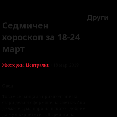
Други
Седмичен
хороскоп за 18-24
март
Мистерии
,
Централни
/
18 мар. 2019
Овен
Това е седмица за приключване на
стари дела и оформяне на сметки. Ако
дължите сума пари на някого - добре е
да му я върнете сега. В средата на