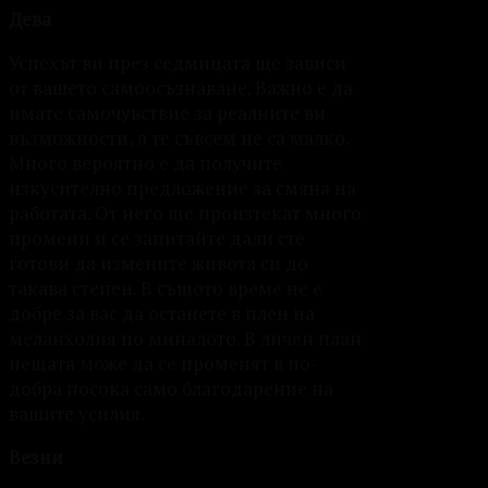
Дева
Успехът ви през седмицата ще зависи
от вашето самоосъзнаване. Важно е да
имате самочувствие за реалните ви
възможности, а те съвсем не са малко.
Много вероятно е да получите
изкусително предложение за смяна на
работата. От него ще произтекат много
промени и се запитайте дали сте
готови да измените живота си до
такава степен. В същото време не е
добре за вас да останете в плен на
меланхолия по миналото. В личен план
нещата може да се променят в по-
добра посока само благодарение на
вашите усилия.
Везни