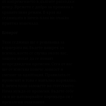
от напрежението в дългите разходки
вечер. Времето е добро за промяна в
хранителния режим. В края на
седмицата в личен план ви очаква
приятна изненада.
Козирог
Тази седмица ще е решаваща за
кариерата ви. Бъдете нащрек за
всичко, което се случва около вас,
защото могат да се появят
непредвидени промени. Сега от вас
ще се изисква повече ловкост и
умение за адаптация. Правилата се
променят и това е напълно нормално.
В личен план заложете на статуквото.
Няма нужда от промени. Бъдете себе
си и не натоварвайте партньора си с
прекалени очаквания.