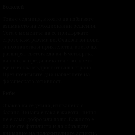
Водолей
Това е седмица, в която да избягвате
взимането на емоционални решения.
Сега е моментът да се придържате
строго към разума ви. Очакват ви нови
запознанства и приятелства, които ще
разширят светогледа ви. В четвъртък
ви очаква предизвикателство, което
ще изисква мъдрост от ваша страна.
През почивните дни наблегнете на
физическата активност.
Риби
Очаква ви седмица, изпълнена с
баланс. Винаги е така в живота - нищо
не е само добро или лошо. Важното е
да не сте фаталисти и да обръщате
внимание на положителните аспекти.