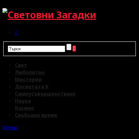
Свят
Любопитно
Мистерии
Досиетата Х
Самоусъвършенстване
Наука
Космос
Свободно време
Меню