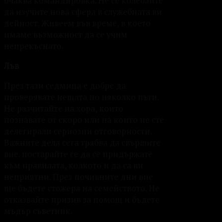
очаква командировка. Не се колебайте
да изучите нова сфера в служебната ви
дейност. Живеем във време, в което
имаме възможност да се учим
непрекъснато.
Лъв
През тази седмица е добре да
проверявате нещата по няколко пъти.
Не разчитайте на хора, които
познавате от скоро или на които не сте
делегирали сериозни отговорности.
Важните дела сега трябва да свършите
вие. постарайте се да се придържате
към правилата, колкото и да са ви
неприятни. През почивните дни вие
ще бъдете стожера на семейството. Не
отказвайте призив за помощ и бъдете
мъдър съветник.