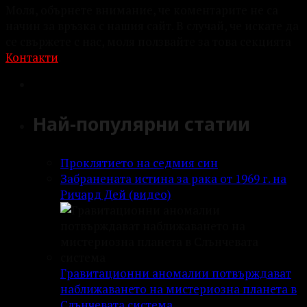
Моля, обърнете внимание, че коментарите не са
начин за връзка с нашия сайт. В случай, че искате да
се свържете с нас, моля ползвайте за това секцията
Контакти
.
Най-популярни статии
Проклятието на седмия син
Забранената истина за рака от 1969 г. на
Ричард Дей (видео)
Гравитационни аномалии потвърждават
наближаването на мистериозна планета в
Слънчевата система