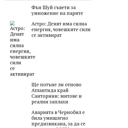
Фън Шуй съвети за
умножение на парите
Астро: Денят има силна
енергия, човешките сили
се активират
Ще потъне ли отново
Атлантида край
Санторини: митове и
реални заплахи
Аварията в Чернобил е
била умишлено
предизвикана, за да се