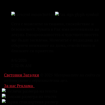
Сега е моментът за тишина, спокойствие и
безопасност. Луната в Рак има потенциала да
лекува. Емоционалността и чувствителността
ще бъдат засилени. Моментът е подходящ да
обърнем внимание на дома, семейството и
близките си приятели.
8/6/2026
2:32:06 AM
Световни Загадки
© 2025
Материалите на сайта са
публикувани с образователна цел.
За нас
Реклама