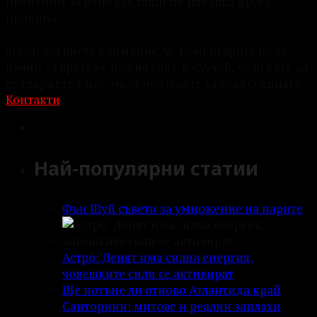
преценим за неподходящи по някаква друга
причина.
Моля, обърнете внимание, че коментарите не са
начин за връзка с нашия сайт. В случай, че искате да
се свържете с нас, моля ползвайте за това секцията
Контакти
.
Най-популярни статии
Фън Шуй съвети за умножение на парите
Астро: Денят има силна енергия,
човешките сили се активират
Ще потъне ли отново Атлантида край
Санторини: митове и реални заплахи