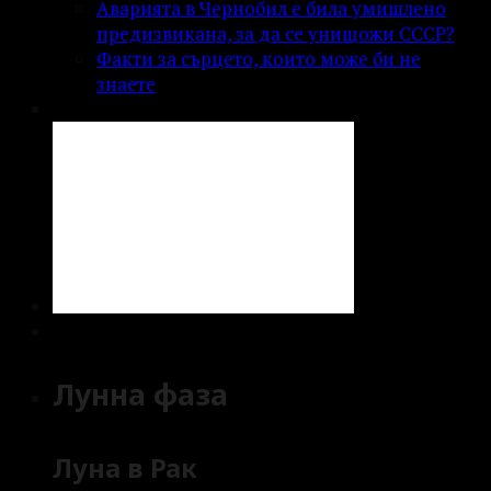
Аварията в Чернобил е била умишлено
предизвикана, за да се унищожи СССР?
Факти за сърцето, които може би не
знаете
Лунна фаза
Луна в Рак