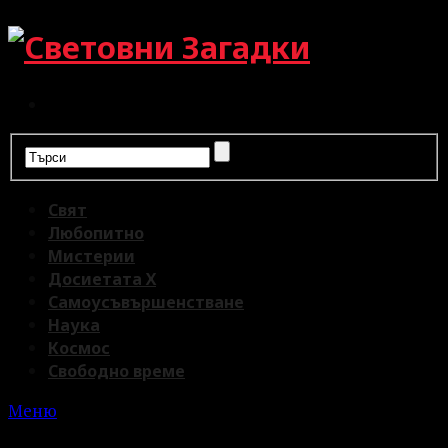
Свят
Любопитно
Мистерии
Досиетата Х
Самоусъвършенстване
Наука
Космос
Свободно време
Меню