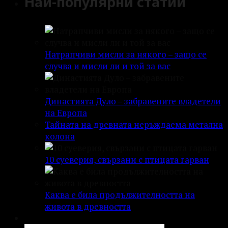
Най-популярни статии
Натрапчиви мисли за някого – защо се
случва и мисли ли и той за вас
Династията Дуло – забравените владетели
на Европа
Тайната на древната неръждаема метална
колона
10 суеверия, свързани с птицата гарван
Каква е била продължителността на
живота в древността