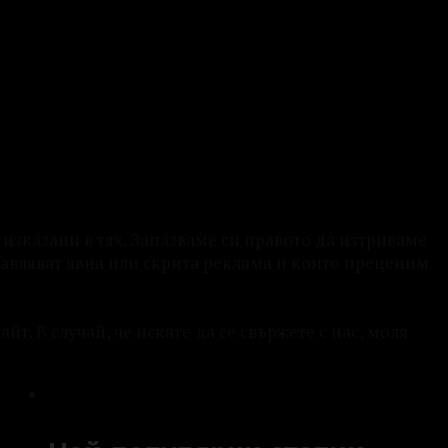
изказани в тях. Запазваме си правото да изтриваме
авляват явна или скрита реклама и които преценим
т. В случай, че искате да се свържете с нас, моля