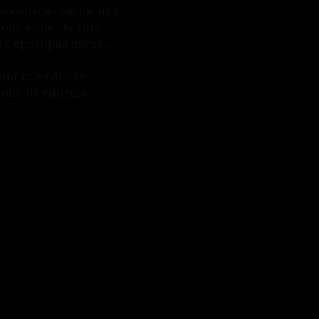
ачалото и съвсем не е
ово езеро. Когато
 с ерозирал пясък.
могат да бъдат
поне на снимка.