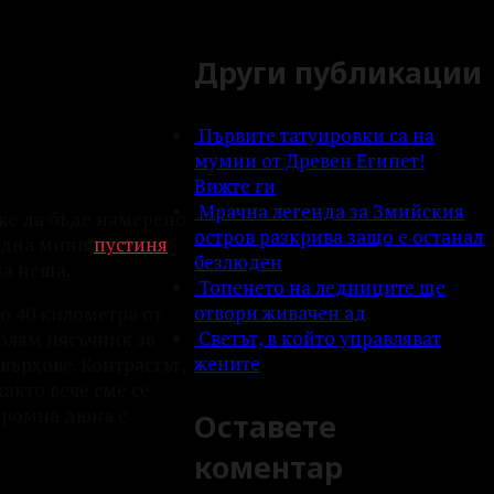
Други публикации
Първите татуировки са на
мумии от Древен Египет!
Вижте ги
Мрачна легенда за Змийския
оже да бъде намерено
остров разкрива защо е останал
 една мини
пустиня
безлюден
ва неща.
Топенето на ледниците ще
отвори живачен ад
о 40 километра от
Светът, в който управляват
голям пясъчник за
жените
върхове. Контрастът,
акто вече сме се
громна дюна е
Оставете
коментар