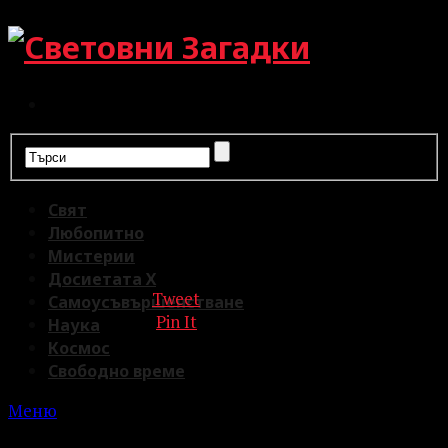
Свят
Любопитно
Мистерии
Досиетата Х
Tweet
Самоусъвършенстване
Pin It
Наука
Космос
Свободно време
Меню