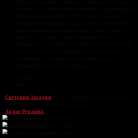
Луната в Козирок е време за работа. Подгонете
целите си, особено тези свързани с кариерата и
личната реализация. Сега е моментът да се
потрудите над тежките проекти, които иначе
бихте отложили. Положените усилия докато
Луната е в Козирог чувствително ще ви
доближат до целите ви. Периодът е подходящ
и за правенето на амбициозни планове и
започването на нови начинания, но не
забравяйте да бъдете гъвкави.
8/9/2026
9:48:50 AM
Световни Загадки
© 2025
Материалите на сайта са
публикувани с образователна цел.
За нас
Реклама