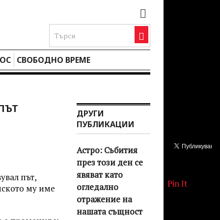
ОС
СВОБОДНО ВРЕМЕ
ПЪТ
ДРУГИ
ПУБЛИКАЦИИ
Астро: Събития
през този ден се
явяват като
увал път,
Pin It
огледално
нското му име
отражение на
нашата същност