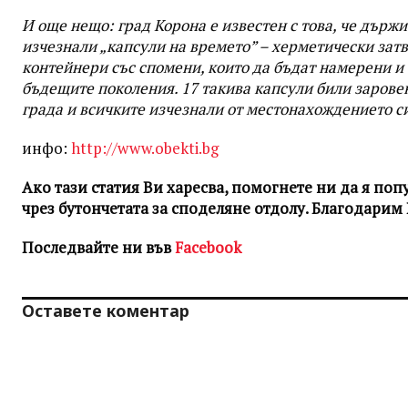
И още нещо: град Корона е известен с това, че държ
изчезнали „капсули на времето” – херметически зат
контейнери със спомени, които да бъдат намерени и
бъдещите поколения. 17 такива капсули били зарове
града и всичките изчезнали от местонахождението с
инфо:
http://www.obekti.bg
Ако тази статия Ви харесва, помогнете ни да я по
чрез бутончетата за споделяне отдолу. Благодарим 
Последвайте ни във
Facebook
Оставете коментар