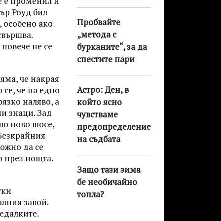
е е променил и
тър Роуд бил
Пробвайте
, особено ако
„метода с
свършва.
 повече не се
бурканите“, за да
спестите пари
яма, че накрая
Астро: Ден, в
 се, че на едно
язко наляво, а
който ясно
и знаци. Зад
чувстваме
ло ново шосе,
предопределението
 Безкрайния
на съдбата
можно да се
о през нощта.
Защо тази зима
бе необичайно
тки
топла?
алния завой.
едалките.