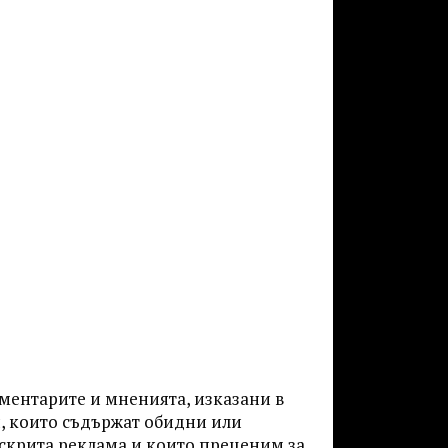
оментарите и мненията, изказани в
и, които съдържат обидни или
 скрита реклама и които преценим за