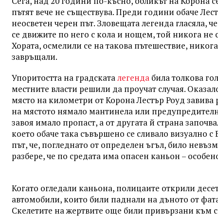
Сега, над 20 години по-късно, обликът на Корона с
пътят вече не съществува. Преди години обаче Лес
неосветен черен път. Зловещата легенда гласяла, че
се движите по него с кола и нощем, той никога не 
Хората, осмелили се на такова пътешествие, никога
завръщали.
Упоритостта на градската
легенда
била толкова гол
местните власти решили да проучат случая. Оказало
място на километри от Корона Лестър Роуд завива р
на мястото нямало мантинела или предупредителн
завоя имало пропаст, а от другата й страна започва
което обаче така съвършено се сливало визуално с
път, че, погледнато от определен ъгъл, било невъз
разбере, че по средата има опасен каньон – особен
Когато огледали каньона, полицаите открили десе
автомобили, които били паднали на дъното от фат
Скелетите на жертвите още били привързани към с