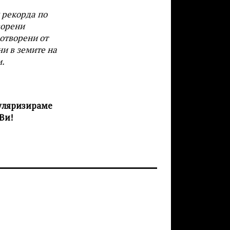
и рекорда по
ворени
 отворени от
ни в земите на
и.
пуляризираме
Ви!