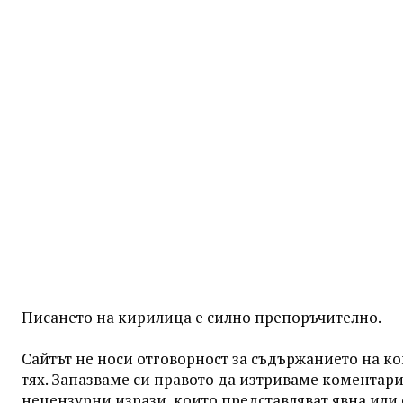
Писането на кирилица е силно препоръчително.
Сайтът не носи отговорност за съдържанието на к
тях. Запазваме си правото да изтриваме коментар
нецензурни изрази, които представляват явна или