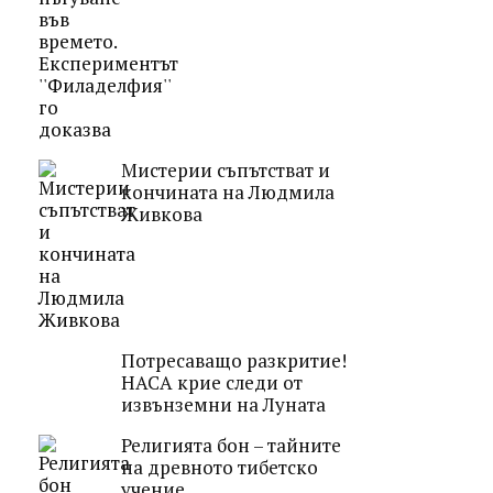
Мистерии съпътстват и
кончината на Людмила
Живкова
Потресаващо разкритие!
НАСА крие следи от
извънземни на Луната
Религията бон – тайните
на древното тибетско
учение