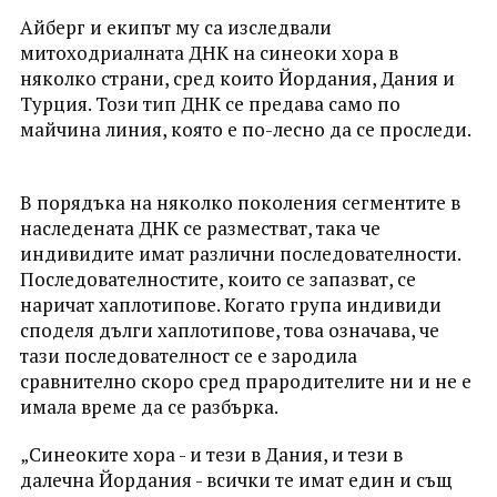
Айберг и екипът му са изследвали
митоходриалната ДНК на синеоки хора в
няколко страни, сред които Йордания, Дания и
Турция. Този тип ДНК се предава само по
майчина линия, която е по-лесно да се проследи.
В порядъка на няколко поколения сегментите в
наследената ДНК се разместват, така че
индивидите имат различни последователности.
Последователностите, които се запазват, се
наричат хаплотипове. Когато група индивиди
споделя дълги хаплотипове, това означава, че
тази последователност се е зародила
сравнително скоро сред прародителите ни и не е
имала време да се разбърка.
„Синеоките хора - и тези в Дания, и тези в
далечна Йордания - всички те имат един и същ