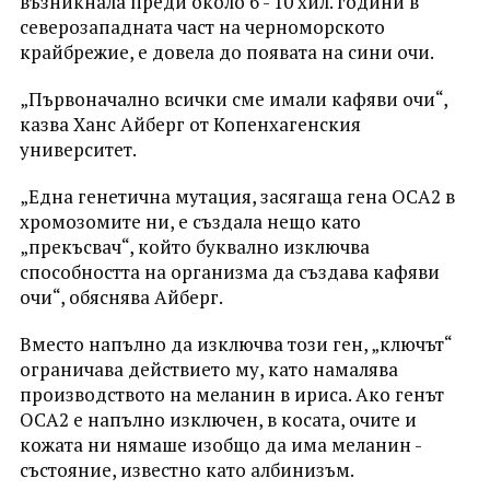
възникнала преди около 6 - 10 хил. години в
северозападната част на черноморското
крайбрежие, е довела до появата на сини очи.
„Първоначално всички сме имали кафяви очи“,
казва Ханс Айберг от Копенхагенския
университет.
„Една генетична мутация, засягаща гена OCA2 в
хромозомите ни, е създала нещо като
„прекъсвач“, който буквално изключва
способността на организма да създава кафяви
очи“, обяснява Айберг.
Вместо напълно да изключва този ген, „ключът“
ограничава действието му, като намалява
производството на меланин в ириса. Ако генът
OCA2 е напълно изключен, в косата, очите и
кожата ни нямаше изобщо да има меланин -
състояние, известно като албинизъм.