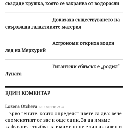
създаде крушка, която се захранва от водорасли
Доказаха съществуването на
свързваща галактиките материя
Астрономи откриха воден
лед на Меркурий
Гигантски сблъсък е „родил“
Луната
ЕДИН КОМЕНТАР
Lozena Otcheva
12 ГОДИНИ AGO
Първо гените, които определят цвете са два: вече
споменатият от вас и още един. За да имаме
кафяв цвят трябва да имаме поне един активен и