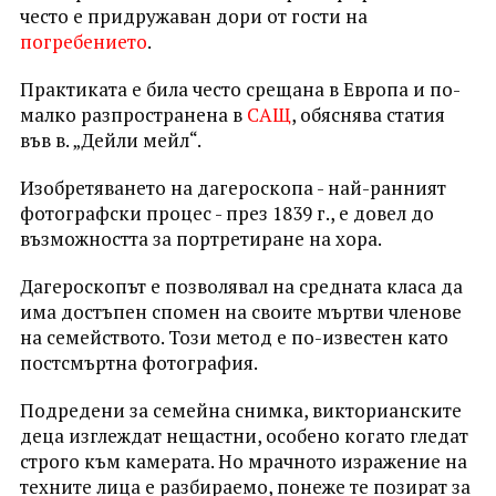
често е придружаван дори от гости на
погребението
.
Практиката е била често срещана в Европа и по-
малко разпространена в
САЩ
, обяснява статия
във в. „Дейли мейл“.
Изобретяването на дагероскопа - най-ранният
фотографски процес - през 1839 г., е довел до
възможността за портретиране на хора.
Дагероскопът е позволявал на средната класа да
има достъпен спомен на своите мъртви членове
на семейството. Този метод е по-известен като
постсмъртна фотография.
Подредени за семейна снимка, викторианските
деца изглеждат нещастни, особено когато гледат
строго към камерата. Но мрачното изражение на
техните лица е разбираемо, понеже те позират за