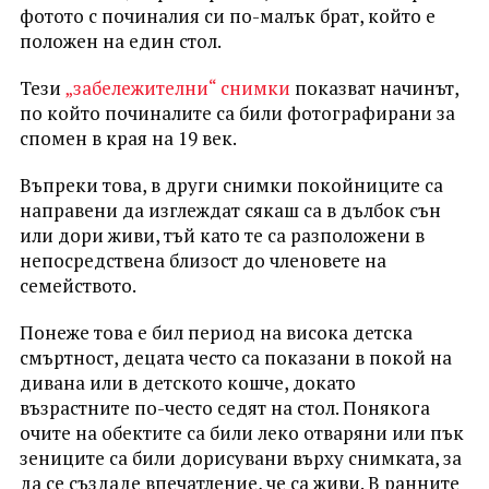
фотото с починалия си по-малък брат, който е
положен на един стол.
Тези
„забележителни“ снимки
показват начинът,
по който починалите са били фотографирани за
спомен в края на 19 век.
Въпреки това, в други снимки покойниците са
направени да изглеждат сякаш са в дълбок сън
или дори живи, тъй като те са разположени в
непосредствена близост до членовете на
семейството.
Понеже това е бил период на висока детска
смъртност, децата често са показани в покой на
дивана или в детското кошче, докато
възрастните по-често седят на стол. Понякога
очите на обектите са били леко отваряни или пък
зениците са били дорисувани върху снимката, за
да се създаде впечатление, че са живи. В ранните