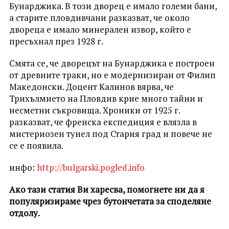
Бунарджика. В този дворец е имало големи бани,
а старите пловдивчани разказват, че около
двореца е имало минерален извор, който е
пресъхнал през 1928 г.
Смята се, че дворецът на Бунарджика е построен
от древните траки, но е модернизиран от Филип
Македонски. Доцент Калинов вярва, че
Трихълмието на Пловдив крие много тайни и
несметни съкровища. Хроники от 1925 г.
разказват, че френска експедиция е влязла в
мистериозен тунел под Стария град и повече не
се е появила.
инфо:
http://bulgarski.pogled.info
Ако тази статия Ви харесва, помогнете ни да я
популяризираме чрез бутончетата за споделяне
отдолу.