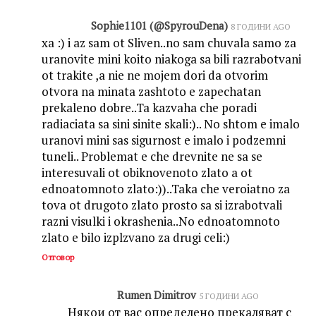
Sophie1101 (@SpyrouDena)
8 ГОДИНИ AGO
xa :) i az sam ot Sliven..no sam chuvala samo za
uranovite mini koito niakoga sa bili razrabotvani
ot trakite ,a nie ne mojem dori da otvorim
otvora na minata zashtoto e zapechatan
prekaleno dobre..Ta kazvaha che poradi
radiaciata sa sini sinite skali:).. No shtom e imalo
uranovi mini sas sigurnost e imalo i podzemni
tuneli.. Problemat e che drevnite ne sa se
interesuvali ot obiknovenoto zlato a ot
ednoatomnoto zlato:))..Taka che veroiatno za
tova ot drugoto zlato prosto sa si izrabotvali
razni visulki i okrashenia..No ednoatomnoto
zlato e bilo izplzvano za drugi celi:)
Отговор
Rumen Dimitrov
5 ГОДИНИ AGO
Някои от вас определено прекаляват с