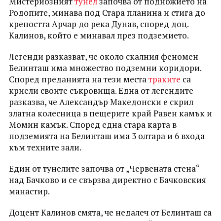
Мистериозният
тунел
започва от подножието на
Родопите, минава под Стара планина и стига до
крепостта Арчар до река Дунав, според доц.
Калинов, който е минавал през подземието.
Легенди разказват, че около скалния феномен
Белинташ има множество подземни коридори.
Според преданията на тези места
траките
са
криели своите съкровища. Една от легендите
разказва, че Александър Македонски е скрил
златна колесница в пещерите край Равен камък и
Момин камък. Според една стара карта в
подземията на Белинташ има 3 олтара и 6 входа
към техните зали.
Един от тунелите започва от „Червената стена“
над Бачково и се свързва директно с Бачковския
манастир.
Доцент Калинов смята, че недалеч от Белинташ са