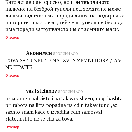
Като четиво интересно, но при твърдяното
наличие на безброй тунели под земята не може
да има над тях земя поради липса на поддръжка
на горния пласт земя, тъй че и тунели не било да
има поради затрупването им от земните маси.
Отговор
Анонимен
8 ГОДИНИ AGO
TOVA SA TUNELITE NA IZV1N ZEMNI HORA ,TAM
NE PIPAITE
Отговор
vasil stefanov
8 ГОДИНИ AGO
az znam za nalicieto i na takiva v sliven,moqt bashta
pri rabota na lifta popadna na edin takav tunel,az
sashto znam kade e.izvadiha edin samosval
zlato,nishto ne se chu za tova.
Отговор