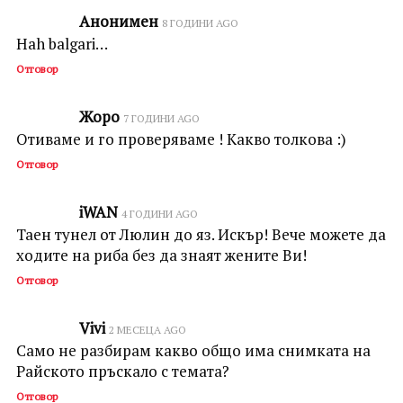
Анонимен
8 ГОДИНИ AGO
Hah balgari…
Отговор
Жоро
7 ГОДИНИ AGO
Отиваме и го проверяваме ! Какво толкова :)
Отговор
iWAN
4 ГОДИНИ AGO
Таен тунел от Люлин до яз. Искър! Вече можете да
ходите на риба без да знаят жените Ви!
Отговор
Vivi
2 МЕСЕЦА AGO
Само не разбирам какво общо има снимката на
Райското пръскало с темата?
Отговор