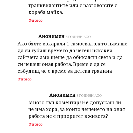
транквилантите или с разговорите с
кораба майка.
Отговор
Анонимен
8 ГОДИНИ AGO
Ако бяхте изкарали 1 самосвал злато нямаше
да си губиш времето да четеш някакви
сайтчета ами щеше да обикаляш света и да
си чешеш оная работа. Време е да се
събудиш, че е време за детска градина
Отговор
Анонимен
8 ГОДИНИ AGO
Много тъп коментар! Не допускаш ли,
че има хора, за които чешенето на оная
работа не е приоритет в живота?
Отговор