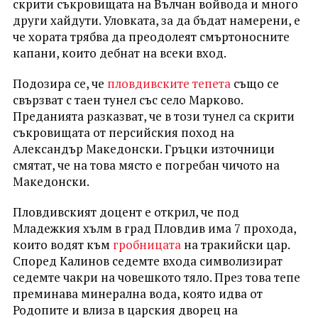
скрити съкровищата на Вълчан войвода и много
други хайдути. Уловката, за да бъдат намерени, е
че хората трябва да преодолеят смъртоносните
капани, които дебнат на всеки вход.
Подозира се, че
пловдивските тепета
също се
свързват с таен тунел със село Марково.
Преданията разказват, че в този тунел са скрити
съкровищата от персийския поход на
Александър Македонски. Гръцки източници
смятат, че на това място е погребан чичото на
Македонски.
Пловдивският доцент е открил, че под
Младежкия хълм в град Пловдив има 7 прохода,
които водят към
гробницата
на тракийски цар.
Според Калинов седемте входа символизират
седемте чакри на човешкото тяло. През това тепе
преминава минерална вода, която идва от
Родопите и влиза в царския дворец на